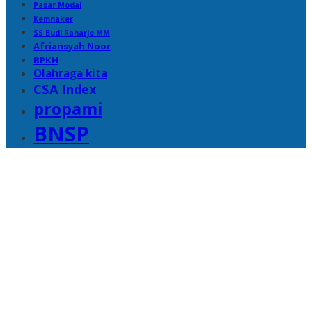
Pasar Modal
Kemnaker
SS Budi Raharjo MM
Afriansyah Noor
BPKH
Olahraga kita
CSA Index
propami
BNSP