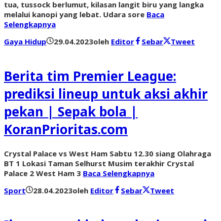
tua, tussock berlumut, kilasan langit biru yang langka
melalui kanopi yang lebat. Udara sore
Baca
Selengkapnya
Gaya Hidup
29.04.2023
oleh
Editor
Sebar
Tweet
Berita tim Premier League:
prediksi lineup untuk aksi akhir
pekan | Sepak bola |
KoranPrioritas.com
Crystal Palace vs West Ham Sabtu 12.30 siang Olahraga
BT 1 Lokasi Taman Selhurst Musim terakhir Crystal
Palace 2 West Ham 3
Baca Selengkapnya
Sport
28.04.2023
oleh
Editor
Sebar
Tweet