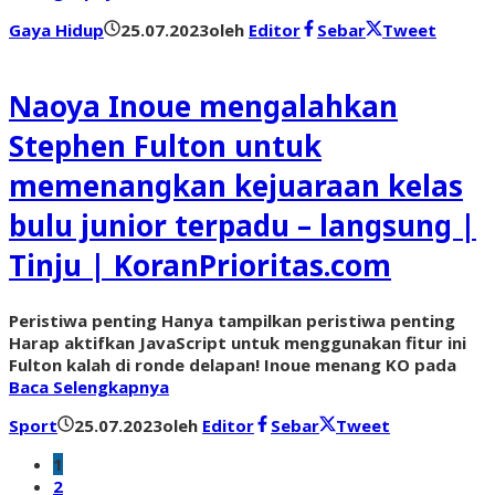
Gaya Hidup
25.07.2023
oleh
Editor
Sebar
Tweet
Naoya Inoue mengalahkan
Stephen Fulton untuk
memenangkan kejuaraan kelas
bulu junior terpadu – langsung |
Tinju | KoranPrioritas.com
Peristiwa penting Hanya tampilkan peristiwa penting
Harap aktifkan JavaScript untuk menggunakan fitur ini
Fulton kalah di ronde delapan! Inoue menang KO pada
Baca Selengkapnya
Sport
25.07.2023
oleh
Editor
Sebar
Tweet
1
2