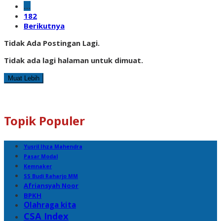
…
182
Berikutnya
Tidak Ada Postingan Lagi.
Tidak ada lagi halaman untuk dimuat.
Muat Lebih
Topik Populer
Yusril Ihza Mahendra
Pasar Modal
Kemnaker
SS Budi Raharjo MM
Afriansyah Noor
BPKH
Olahraga kita
CSA Index