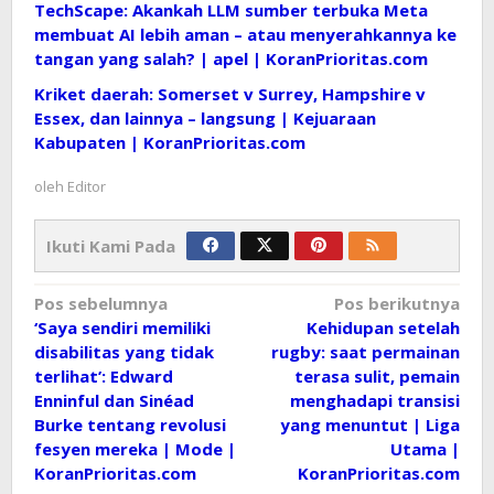
TechScape: Akankah LLM sumber terbuka Meta
membuat AI lebih aman – atau menyerahkannya ke
tangan yang salah? | apel | KoranPrioritas.com
Kriket daerah: Somerset v Surrey, Hampshire v
Essex, dan lainnya – langsung | Kejuaraan
Kabupaten | KoranPrioritas.com
oleh
Editor
Ikuti Kami Pada
Navigasi
Pos sebelumnya
Pos berikutnya
‘Saya sendiri memiliki
Kehidupan setelah
pos
disabilitas yang tidak
rugby: saat permainan
terlihat’: Edward
terasa sulit, pemain
Enninful dan Sinéad
menghadapi transisi
Burke tentang revolusi
yang menuntut | Liga
fesyen mereka | Mode |
Utama |
KoranPrioritas.com
KoranPrioritas.com