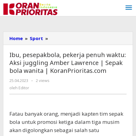
Lewati
ke
konten
Home
»
Sport
»
Ibu,
pesepakbola,
pekerja
Ibu, pesepakbola, pekerja penuh waktu:
penuh
Aksi juggling Amber Lawrence | Sepak
waktu:
bola wanita | KoranPrioritas.com
Aksi
juggling
25.04.2023
oleh
-
2 views
Amber
Editor
oleh
Editor
Lawrence
|
Sepak
bola
F
atau banyak orang, menjadi kapten tim sepak
wanita
bola untuk promosi ketiga dalam tiga musim
|
akan digolongkan sebagai salah satu
KoranPrioritas.com