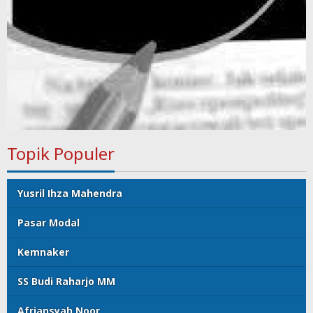
Topik Populer
Yusril Ihza Mahendra
Pasar Modal
Kemnaker
SS Budi Raharjo MM
Afriansyah Noor