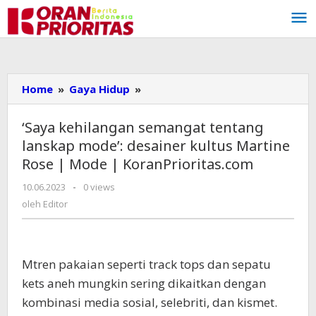
Lewati
ke
konten
Home
»
Gaya Hidup
»
'Saya
kehilangan
semangat
‘Saya kehilangan semangat tentang
tentang
lanskap mode’: desainer kultus Martine
lanskap
Rose | Mode | KoranPrioritas.com
mode':
desainer
10.06.2023
oleh
-
0 views
kultus
Editor
oleh
Editor
Martine
Rose
|
Mode
M
tren pakaian seperti track tops dan sepatu
|
kets aneh mungkin sering dikaitkan dengan
KoranPrioritas.com
kombinasi media sosial, selebriti, dan kismet.