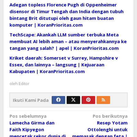
Adegan topless Florence Pugh di Oppenheimer
disensor di Timur Tengah dan India dengan tubuh
bintang Brit ditutupi oleh gaun hitam buatan
komputer | KoranPrioritas.com
TechScape: Akankah LLM sumber terbuka Meta
membuat AI lebih aman – atau menyerahkannya ke
tangan yang salah? | apel | KoranPrioritas.com
Kriket daerah: Somerset v Surrey, Hampshire v
Essex, dan lainnya – langsung | Kejuaraan
Kabupaten | KoranPrioritas.com
oleh
Editor
Ikuti Kami Pada
Navigasi
Pos sebelumnya
Pos berikutnya
Lamecha Girma dan
Resep Yotam
pos
Faith Kipyegon
Ottolenghi untuk
mencetak rekor dunia di
memasak dengan feta |