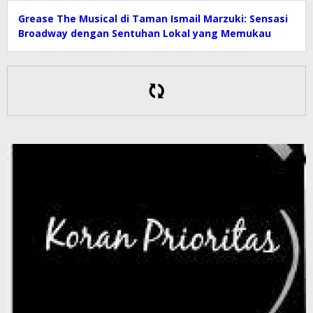
Grease The Musical di Taman Ismail Marzuki: Sensasi
Broadway dengan Sentuhan Lokal yang Memukau