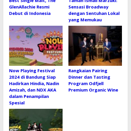
Best Single Malt, The
Taman Ismail Marzuki:
GlenAllachie Resmi
Sensasi Broadway
Debut di Indonesia
dengan Sentuhan Lokal
yang Memukau
Now Playing Festival
Rangkaian Pairing
2024 di Bandung Siap
Dinner dan Tasting
Hadirkan Hindia, Nadin
Program Odfjell
Amizah, dan NDX AKA
Premium Organic Wine
dalam Penampilan
Spesial