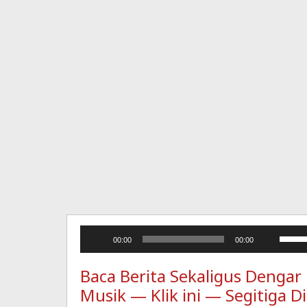
Pemutar
Guna
00:00
00:00
Audio
Anak
Pana
Baca Berita Sekaligus Dengar
Atas
Musik — Klik ini — Segitiga Di
untuk