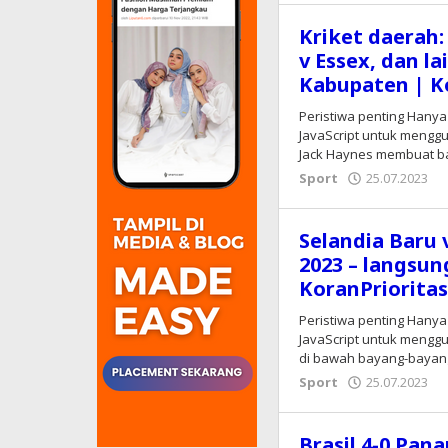
Kriket daerah:
v Essex, dan l
Kabupaten | K
Peristiwa penting Hanya
JavaScript untuk menggu
Jack Haynes membuat 
Sport
25.07.2023
o
E
Selandia Baru v
2023 – langsun
KoranPriorita
Peristiwa penting Hanya
JavaScript untuk menggun
di bawah bayang-baya
Sport
25.07.2023
o
E
Brasil 4-0 Pan