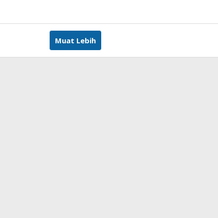
leh
ditor
Muat Lebih