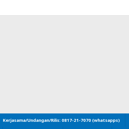
Kerjasama/Undangan/Rilis: 0817-21-7070 (whatsapps)