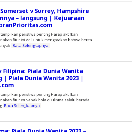
 Somerset v Surrey, Hampshire
ainnya – langsung | Kejuaraan
oranPrioritas.com
 tampilkan peristiwa penting Harap aktifkan
nakan fitur ini Adil untuk mengatakan bahwa berita
banyak
Baca Selengkapnya
leh
ditor
 Filipina: Piala Dunia Wanita
g | Piala Dunia Wanita 2023 |
s.com
 tampilkan peristiwa penting Harap aktifkan
akan fitur ini Sepak bola di Filipina selalu berada
ng
Baca Selengkapnya
leh
ditor
ama: Piala Dunia Wanita 2023 –