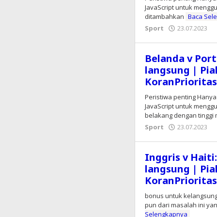
JavaScript untuk menggun
ditambahkan
Baca Sel
Sport
23.07.2023
o
E
Belanda v Port
langsung | Pia
KoranPriorita
Peristiwa penting Hanya
JavaScript untuk mengg
belakang dengan tinggi 
Sport
23.07.2023
o
E
Inggris v Haiti
langsung | Pia
KoranPriorita
bonus untuk kelangsung
pun dari masalah ini ya
Selengkapnya