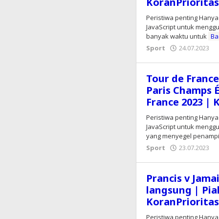
KoranPriorita
Peristiwa penting Hanya
JavaScript untuk menggu
banyak waktu untuk
Ba
Sport
24.07.2023
o
E
Tour de France
Paris Champs É
France 2023 | 
Peristiwa penting Hanya
JavaScript untuk menggu
yang menyegel penampi
Sport
23.07.2023
o
E
Prancis v Jama
langsung | Pia
KoranPriorita
Peristiwa penting Hanya