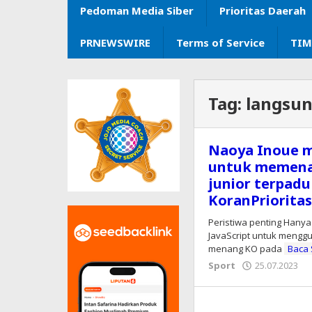
Pedoman Media Siber
Prioritas Daerah
PRNEWSWIRE
Terms of Service
TIM
Tag:
langsu
Naoya Inoue m
untuk memenan
junior terpadu
KoranPriorita
Peristiwa penting Hanya
JavaScript untuk menggun
menang KO pada
Baca
Sport
25.07.2023
o
E