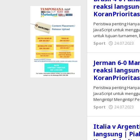
reaksi langsun
KoranPriorita
Peristiwa penting Hanya
JavaScript untuk menggu
untuk tujuan turnamen
Sport
24.07.2023
o
E
Jerman 6-0 Mar
reaksi langsun
KoranPriorita
Peristiwa penting Hanya
JavaScript untuk menggu
Mengintip! Mengintip!
Sport
24.07.2023
o
E
Italia v Argent
langsung | Pia