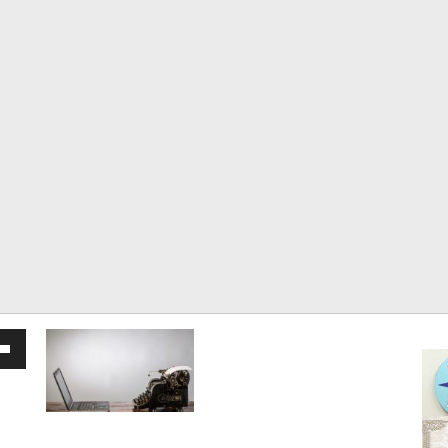
kan
h
/Bawah