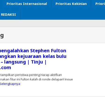
Prioritas Internasional
Prioritas Kekinian
Prior
 REDAKSI
ng
engalahkan Stephen Fulton
gkan kejuaraan kelas bulu
 – langsung | Tinju |
s.com
 tampilkan peristiwa penting Harap aktifkan
akan fitur ini Fulton kalah di ronde delapan! Inoue
 Selengkapnya
leh
ditor