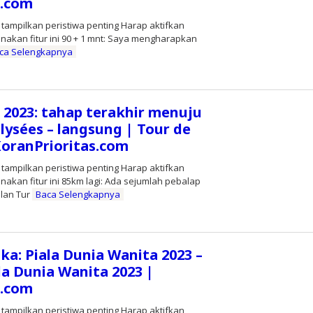
s.com
 tampilkan peristiwa penting Harap aktifkan
nakan fitur ini 90 + 1 mnt: Saya mengharapkan
ca Selengkapnya
leh
ditor
 2023: tahap terakhir menuju
lysées – langsung | Tour de
KoranPrioritas.com
 tampilkan peristiwa penting Harap aktifkan
nakan fitur ini 85km lagi: Ada sejumlah pebalap
lan Tur
Baca Selengkapnya
leh
ditor
ika: Piala Dunia Wanita 2023 –
la Dunia Wanita 2023 |
s.com
 tampilkan peristiwa penting Harap aktifkan