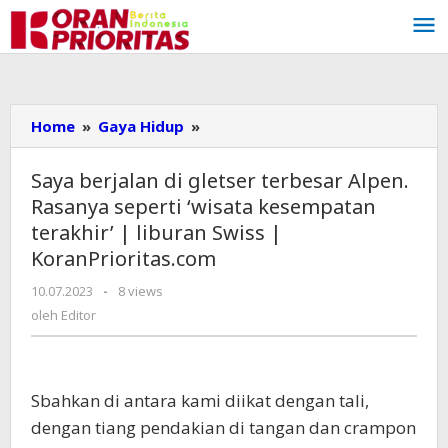
Lewati
ke
konten
Home
»
Gaya Hidup
»
Saya
berjalan
di
Saya berjalan di gletser terbesar Alpen.
gletser
Rasanya seperti ‘wisata kesempatan
terbesar
terakhir’ | liburan Swiss |
Alpen.
KoranPrioritas.com
Rasanya
seperti
10.07.2023
oleh
-
8 views
'wisata
Editor
oleh
Editor
kesempatan
terakhir'
|
liburan
S
bahkan di antara kami diikat dengan tali,
Swiss
dengan tiang pendakian di tangan dan crampon
|