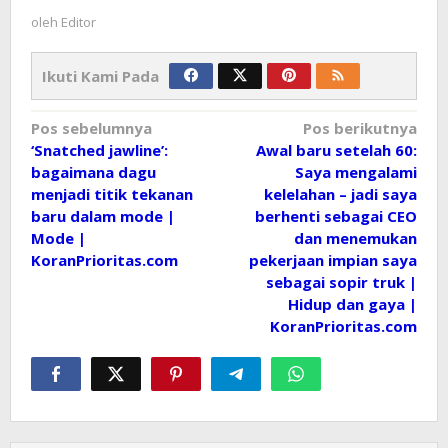
oleh
Editor
Ikuti Kami Pada
Navigasi
Pos sebelumnya
Pos berikutnya
‘Snatched jawline’:
Awal baru setelah 60:
pos
bagaimana dagu
Saya mengalami
menjadi titik tekanan
kelelahan – jadi saya
baru dalam mode |
berhenti sebagai CEO
Mode |
dan menemukan
KoranPrioritas.com
pekerjaan impian saya
sebagai sopir truk |
Hidup dan gaya |
KoranPrioritas.com