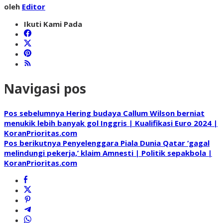
oleh
Editor
Ikuti Kami Pada
Navigasi pos
Pos sebelumnya
Hering budaya Callum Wilson berniat
menukik lebih banyak gol Inggris | Kualifikasi Euro 2024 |
KoranPrioritas.com
Pos berikutnya
Penyelenggara Piala Dunia Qatar ‘gagal
melindungi pekerja,’ klaim Amnesti | Politik sepakbola |
KoranPrioritas.com