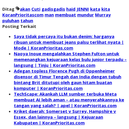
Ditag
akan
Cuti
gadisgadis
haid
JENNI
kata
kita
KoranPrioritascom
man
membuat
mundur
Murray
puluhan
tahun
Posting Terkait
Saya tidak percaya itu bukan denim: harganya
ribuan untuk membuat jeans palsu terlihat nyata |
Mode | KoranPrioritas.com
Naoya Inoue mengalahkan Stephen Fulton untuk
memenangkan kejuaraan kelas bulu junior terpadu –
langsung | Tinju | KoranPrioritas.com
Adegan topless Florence Pugh di Oppenheimer
disensor di Timur Tengah dan India dengan tubuh
bintang Brit ditutupi oleh gaun hitam buatan
komputer | KoranPrioritas.com
TechScape: Akankah LLM sumber terbuka Meta
membuat AI lebih aman – atau menyerahkannya ke
tangan yang salah? | apel | KoranPrioritas.com
Kriket daerah: Somerset v Surrey, Hampshire v
Essex, dan lainnya – langsung | Kejuaraan
Kabupaten | KoranPrioritas.com