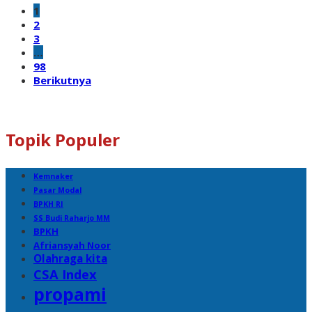
1
2
3
…
98
Berikutnya
Topik Populer
Kemnaker
Pasar Modal
BPKH RI
SS Budi Raharjo MM
BPKH
Afriansyah Noor
Olahraga kita
CSA Index
propami