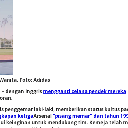
Wanita.
Foto: Adidas
h – dengan Inggris
mengganti celana pendek mereka
oran.
sis penggemar laki-laki, memberikan status kultus p
gkapan ketiga
Arsenal
“pisang memar” dari tahun 19
paui keinginan untuk mendukung tim. Kemeja telah m