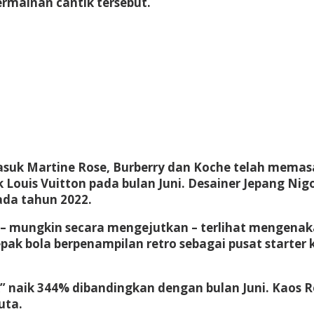
ermainan cantik tersebut.
uk Martine Rose, Burberry dan Koche telah memasan
 Louis Vuitton pada bulan Juni. Desainer Jepang Nig
ada tahun 2022.
 – mungkin secara mengejutkan – terlihat mengenaka
ak bola berpenampilan retro sebagai pusat starter 
ik” naik 344% dibandingkan dengan bulan Juni. Kaos
uta.