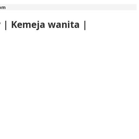
com
y | Kemeja wanita |