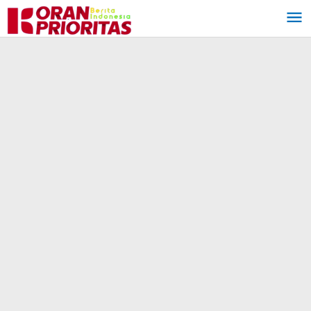
Lewati
ke
konten