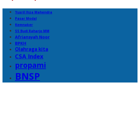
Yusril Ihza Mahendra
Pasar Modal
Kemnaker
SS Budi Raharjo MM
Afriansyah Noor
BPKH
Olahraga kita
CSA Index
propami
BNSP