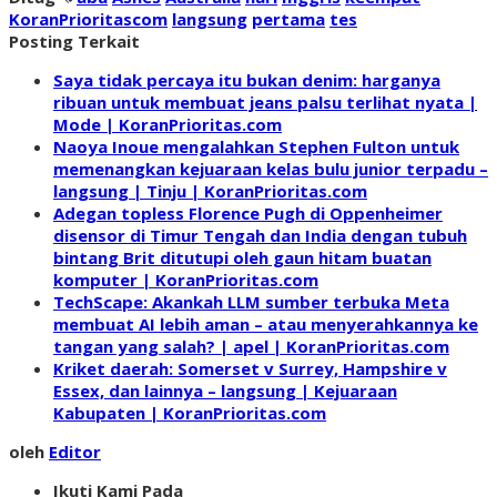
KoranPrioritascom
langsung
pertama
tes
Posting Terkait
Saya tidak percaya itu bukan denim: harganya
ribuan untuk membuat jeans palsu terlihat nyata |
Mode | KoranPrioritas.com
Naoya Inoue mengalahkan Stephen Fulton untuk
memenangkan kejuaraan kelas bulu junior terpadu –
langsung | Tinju | KoranPrioritas.com
Adegan topless Florence Pugh di Oppenheimer
disensor di Timur Tengah dan India dengan tubuh
bintang Brit ditutupi oleh gaun hitam buatan
komputer | KoranPrioritas.com
TechScape: Akankah LLM sumber terbuka Meta
membuat AI lebih aman – atau menyerahkannya ke
tangan yang salah? | apel | KoranPrioritas.com
Kriket daerah: Somerset v Surrey, Hampshire v
Essex, dan lainnya – langsung | Kejuaraan
Kabupaten | KoranPrioritas.com
oleh
Editor
Ikuti Kami Pada