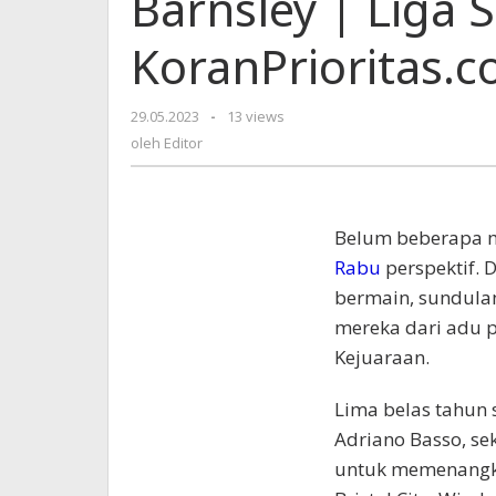
Barnsley | Liga 
membuat
Barnsley
KoranPrioritas.
|
Liga
Satu
29.05.2023
oleh
-
13 views
|
Editor
oleh
Editor
KoranPrioritas.com
Belum beberapa 
Rabu
perspektif.
bermain, sundula
mereka dari adu p
Kejuaraan.
Lima belas tahun 
Adriano Basso, se
untuk memenangka