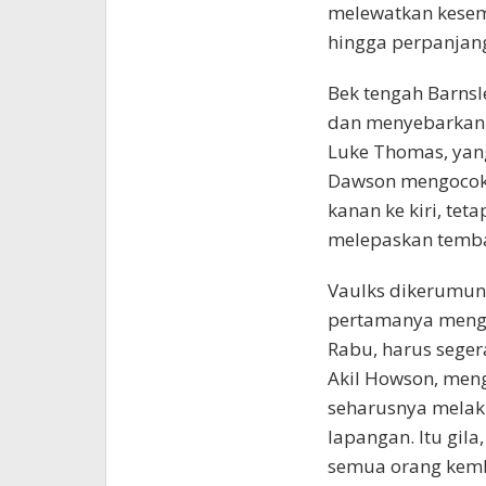
melewatkan kese
hingga perpanjan
Bek tengah Barnsl
dan menyebarkan 
Luke Thomas, yan
Dawson mengocok 
kanan ke kiri, tet
melepaskan temba
Vaulks dikerumun
pertamanya mengar
Rabu, harus seger
Akil Howson, meng
seharusnya melaku
lapangan. Itu gil
semua orang kemba