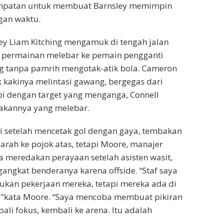
mpatan untuk membuat Barnsley memimpin
gan waktu.
ey Liam Kitching mengamuk di tengah jalan
permainan melebar ke pemain pengganti
g tanpa pamrih mengotak-atik bola. Cameron
kakinya melintasi gawang, bergegas dari
api dengan target yang menganga, Connell
kannya yang melebar.
i setelah mencetak gol dengan gaya, tembakan
ah ke pojok atas, tetapi Moore, manajer
a meredakan perayaan setelah asisten wasit,
angkat benderanya karena offside. “Staf saya
kan pekerjaan mereka, tetapi mereka ada di
a, ”kata Moore. “Saya mencoba membuat pikiran
li fokus, kembali ke arena. Itu adalah