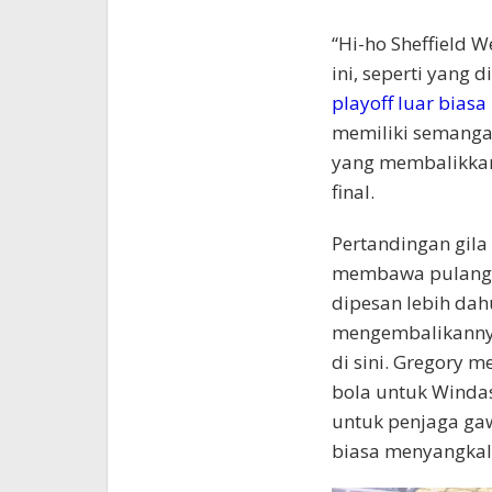
“Hi-ho Sheffield 
ini, seperti yang 
playoff luar bias
memiliki semangat
yang membalikkan 
final.
Pertandingan gila 
membawa pulang m
dipesan lebih dah
mengembalikannya
di sini. Gregory
bola untuk Windas
untuk penjaga gaw
biasa menyangkal 