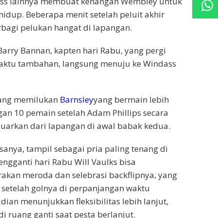
ndass lainnya membuat kenangan Wembley untuk
idup. Beberapa menit setelah peluit akhir
bagi pelukan hangat di lapangan.
 Barry Bannan, kapten hari Rabu, yang pergi
aktu tambahan, langsung menuju ke Windass
 yang memilukan
Barnsley
yang bermain lebih
gan 10 pemain setelah Adam Phillips secara
eluarkan dari lapangan di awal babak kedua.
sanya, tampil sebagai pria paling tenang di
engganti hari Rabu Will Vaulks bisa
akan meroda dan selebrasi backflipnya, yang
 setelah golnya di perpanjangan waktu
dian menunjukkan fleksibilitas lebih lanjut,
 ruang ganti saat pesta berlanjut.