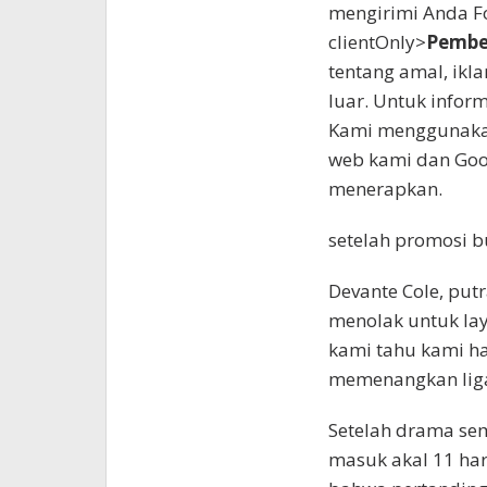
mengirimi Anda Foo
clientOnly>
Pember
tentang amal, ikla
luar. Untuk inform
Kami menggunakan
web kami dan Go
menerapkan.
setelah promosi b
Devante Cole, put
menolak untuk lay
kami tahu kami h
memenangkan liga,
Setelah drama sem
masuk akal 11 har