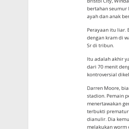
Bristol City, Wi
bertahan seumur h
ayah dan anak ber
Perayaan itu liar.
dengan kram di w
Sr di tribun.
Itu adalah akhir
dari 70 menit den
kontroversial dik
Darren Moore, bia
stadion. Pemain p
menertawakan ger
terbukti prematur
dianulir. Dia kemu
melakukan worm di