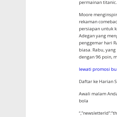
permainan titanic.
Moore menginspi
rekaman comeback 
persiapan untuk 
Adegan yang meng
penggemar hari R
biasa. Rabu, yang
dengan 96 poin, m
lewati promosi bu
Daftar ke
Harian S
Awali malam Anda
bola
“,”newsletterId”:”t