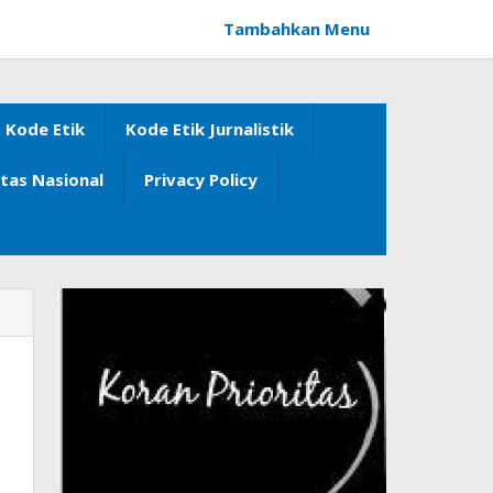
Tambahkan Menu
Kode Etik
Kode Etik Jurnalistik
itas Nasional
Privacy Policy