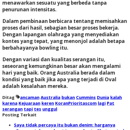
menawarkan sesuatu yang berbeda tanpa
penurunan intensitas.
Dalam pembinaan berbicara tentang memisahkan
proses dari hasil, sebagian besar proses bekerja.
Dengan lapangan olahraga yang menyediakan
kontes yang tepat, yang menonjol adalah betapa
berbahayanya bowling itu.
Dengan variasi dan kualitas serangan itu,
seseorang kemungkinan besar akan mengalami
hari yang baik. Orang Australia berada dalam
kondisi yang baik jika apa yang terjadi di Oval
adalah kesalahan mereka.
Ditag
ancaman
Australia
bukan
Cummins
Dunia
kalah
karena
Kejuaraan
keren
KoranPrioritascom
lagi
Pat
serangan
tapi
tes
unggul
Posting Terkait
Saya tidak percaya itu bukan denim: harganya