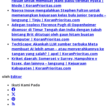
ribuan untuk membuat jeans palsu terlihat nyata |
Mode | KoranPrioritas.com
Naoya Inoue mengalahkan Stephen Fulton untuk
memenangkan kejuaraan kelas bulu junior terpadu –
langsung | Tinju | KoranPrioritas.com
Adegan topless Florence Pugh di Oppenheimer
disensor di Timur Tengah dan India dengan tubuh
bintang Brit ditutupi oleh gaun hitam buatan
komputer | KoranPrioritas.com
TechScape: Akankah LLM sumber terbuka Meta
membuat AI lebih aman – atau menyerahkannya ke
tangan yang salah? | apel | KoranPrioritas.com
Kriket daerah: Somerset v Surrey, Hampshire v
Essex, dan lainnya – langsung | Kejuaraan
Kabupaten | KoranPrioritas.com
oleh
Editor
Ikuti Kami Pada