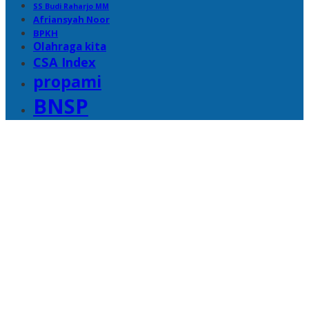
SS Budi Raharjo MM
Afriansyah Noor
BPKH
Olahraga kita
CSA Index
propami
BNSP