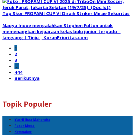
Top Skor PROPAMI CUP VI Diraih Striker Mirae Sekuritas
Naoya Inoue mengalahkan Stephen Fulton untuk
memenangkan kejuaraan kelas bulu junior terpadu –
langsung | Tinju | KoranPrioritas.com
1
2
3
…
444
Berikutnya
Topik Populer
Yusril Ihza Mahendra
Pasar Modal
Kemnaker