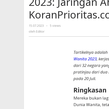
2023: Jaringan Ah
Jamaika
|
KoranPrioritas.
Piala
Dunia
Wanita
15.07.2023
oleh
-
5 views
2023:
Editor
oleh
Editor
Jaringan
Ahli
Wali
|
T
artikelnya adalah
KoranPrioritas.com
Wanita 2023
, kerj
dari 32 negara yan
pratinjau dari dua
pada 20 Juli.
Ringkasan
Mereka bukan lagi 
Dunia Wanita, tet