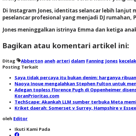
Di Instagram Jones, identitas selancar lebih lanj
peselancar profesional yang menjadi DJ rumahan, Pa
Jones meninggalkan istrinya Emma dan ketiga ana
Bagikan atau komentari artikel ini:
Ditag
Abberton
aneh
arteri
dalam
Fanning
Jones
kecela
Posting Terkait
Saya tidak percaya itu bukan denim: harganya ribua
Naoya Inoue mengalahkan Stephen Fulton untuk memen
Adegan topless Florence Pugh di Oppenheimer disens
KoranPrioritas.com
TechScape: Akankah LLM sumber terbuka Meta membua
Kriket daerah: Somerset v Surrey, Hampshire v Essex
oleh
Editor
Ikuti Kami Pada