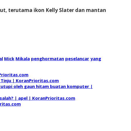
but, terutama ikon Kelly Slater dan mantan
al
Mick
Mikala
penghormatan
peselancar
yang
Prioritas.com
Tinju | KoranPrioritas.com
tutupi oleh gaun hitam buatan komputer |
lah? | apel | KoranPrioritas.com
oritas.com