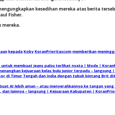
ut mengungkapkan kesedihan mereka atas berita terse
ul Fisher.
k mereka.
kaan
kepada
Koby
KoranPrioritascom
memberikan
meningg
n untuk membuat jeans palsu terlihat nyata | Mode | Koran
angkan kejuaraan kelas bulu junior terpadu – langsung | 
or di Timur Tengah dan India dengan tubuh bintang Brit di
t AI lebih aman – atau menyerahkannya ke tangan yang sa
, dan lainnya – langsung | Kejuaraan Kabupaten | KoranPri