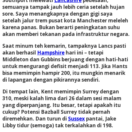
Southport melewati
Lancashire
pedesaan,
semuanya tampak jauh lebih ceria setelah hujan
sore. Saya menangkapnya dengan gigi saya
setelah jalur trem pusat kota Manchester meleleh
karena panas. Bukan berarti peningkatan suhu
akan memberi tekanan pada infrastruktur negara.
Saat minum teh kemarin, tampaknya Lancs pasti
akan berhasil
Hampshire
hari ini – tetapi
Middleton dan Gubbins berjuang dengan hati-hati
untuk mengurangi defisit menjadi 113. Jika Hants
bisa memimpin hampir 200, itu mungkin menarik
di lapangan dengan pikirannya sendiri.
Di tempat lain, Kent memimpin Surrey dengan
310, meski kalah lima dari 26 dalam sesi malam
yang diperpanjang. Itu besar, tetapi apakah itu
cukup? Potensi Bazball Surrey tidak pernah
diremehkan. Dan turun di
Sussex
pantai, Jake
Libby tidur (semoga) tak terkalahkan di 198.