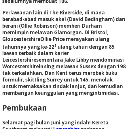
sebelumnya membuat 106.
Perlawanan lain di The Riverside, di mana
berabad-abad masuk akal (David Bedingham) dan
berani (Ollie Robinson) memberi
Durham
memimpin melawan
Glamorgan
. Di Bristol,
Gloucestershire
Ollie Price merayakan ulang
t
tahunnya yang ke-22
ulang tahun dengan 85
lawan terbaik dalam karier
Leicestershire
sementara Jake Libby mendominasi
Worcestershire
inning melawan
Sussex
dengan 198
tak terkalahkan. Dan
Kent
terus merobek buku
formulir, skittling
Surrey
untuk 145, menolak
untuk memaksakan tindak lanjut, dan kemudian
membangun keunggulan yang mengintimidasi.
Pembukaan
Selamat pagi bulan Juni yang indah!
Kereta