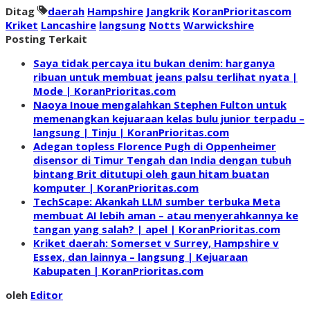
Ditag
daerah
Hampshire
Jangkrik
KoranPrioritascom
Kriket
Lancashire
langsung
Notts
Warwickshire
Posting Terkait
Saya tidak percaya itu bukan denim: harganya
ribuan untuk membuat jeans palsu terlihat nyata |
Mode | KoranPrioritas.com
Naoya Inoue mengalahkan Stephen Fulton untuk
memenangkan kejuaraan kelas bulu junior terpadu –
langsung | Tinju | KoranPrioritas.com
Adegan topless Florence Pugh di Oppenheimer
disensor di Timur Tengah dan India dengan tubuh
bintang Brit ditutupi oleh gaun hitam buatan
komputer | KoranPrioritas.com
TechScape: Akankah LLM sumber terbuka Meta
membuat AI lebih aman – atau menyerahkannya ke
tangan yang salah? | apel | KoranPrioritas.com
Kriket daerah: Somerset v Surrey, Hampshire v
Essex, dan lainnya – langsung | Kejuaraan
Kabupaten | KoranPrioritas.com
oleh
Editor