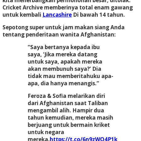
kita menerbangkan permohonan besar, ditolak.
Cricket Archive memberinya total enam gawang
untuk kembali
Lancashire
Di bawah 14 tahun.
Sepotong super untuk jam makan siang Anda
tentang penderitaan wanita Afghanistan:
“Saya bertanya kepada ibu
saya, ‘Jika mereka datang
untuk saya, apakah mereka
akan membunuh saya?’ Dia
tidak mau memberitahuku apa-
apa, dia hanya menangis.”
Feroza & Sofia melarikan diri
dari Afghanistan saat Taliban
mengambil alih. Hampir dua
tahun kemudian, mereka masih
berjuang untuk bermain kriket
untuk negara
mereka.
https://t.co/6n9zWO4P1k