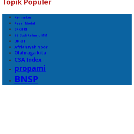
Topik Populer
Kemnaker
Pasar Modal
BPKH RI
SS Budi Raharjo MM
BPKH
Afriansyah Noor
Olahraga kita
CSA Index
propami
BNSP