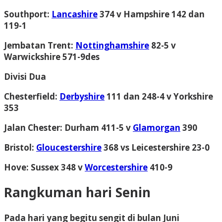
Southport
:
Lancashire
374 v Hampshire 142 dan
119-1
Jembatan Trent
:
Nottinghamshire
82-5 v
Warwickshire 571-9des
Divisi Dua
Chesterfield
:
Derbyshire
111 dan 248-4 v Yorkshire
353
Jalan Chester
: Durham 411-5 v
Glamorgan
390
Bristol
:
Gloucestershire
368 vs Leicestershire 23-0
Hove
: Sussex 348 v
Worcestershire
410-9
Rangkuman hari Senin
Pada hari yang begitu sengit di bulan Juni