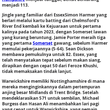
menjadi 113.
Jingle yang familiar dari
Essex
Simon Harmer yang
berlari melalui kartu batting dari Chelmsford’s
River End kembali ke Kejuaraan untuk pertama
kalinya pada tahun 2023, dengan
Somerset
lawan
yang kurang beruntung. Jamie Porter meraih tiga
yang pertama
Somerset
gawang, sebelum Harmer
memulai pekerjaannya (5-64). Sean Dickson
membawa pemukulnya untuk 82. Essex, yang
telah menyatakan tepat sebelum makan siang,
dirapikan dengan cepat 50 dari Feroze Khushi,
tidak memaksakan tindak lanjut.
Warwickshire
memiliki
Nottinghamshire
di mana
mereka menginginkannya dalam pertempuran
anjing besar Midlands di Trent Bridge. Setelah
mendeklarasikan 571 untuk sembilan, Michael
Burgess dan Hasan Ali menambahkan lari pagi
yang cepat untuk Warwickshire, yang pemain