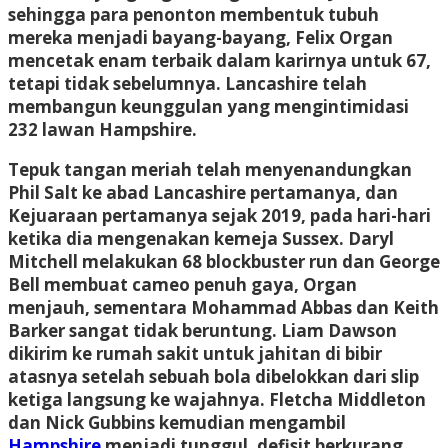
sehingga para penonton membentuk tubuh
mereka menjadi bayang-bayang, Felix Organ
mencetak enam terbaik dalam karirnya untuk 67,
tetapi tidak sebelumnya.
Lancashire
telah
membangun keunggulan yang mengintimidasi
232 lawan
Hampshire
.
Tepuk tangan meriah telah menyenandungkan
Phil Salt ke abad Lancashire pertamanya, dan
Kejuaraan pertamanya sejak 2019, pada hari-hari
ketika dia mengenakan kemeja Sussex. Daryl
Mitchell melakukan 68 blockbuster run dan George
Bell membuat cameo penuh gaya, Organ
menjauh, sementara Mohammad Abbas dan Keith
Barker sangat tidak beruntung. Liam Dawson
dikirim ke rumah sakit untuk jahitan di bibir
atasnya setelah sebuah bola dibelokkan dari slip
ketiga langsung ke wajahnya. Fletcha Middleton
dan Nick Gubbins kemudian mengambil
Hampshire
menjadi tunggul, defisit berkurang