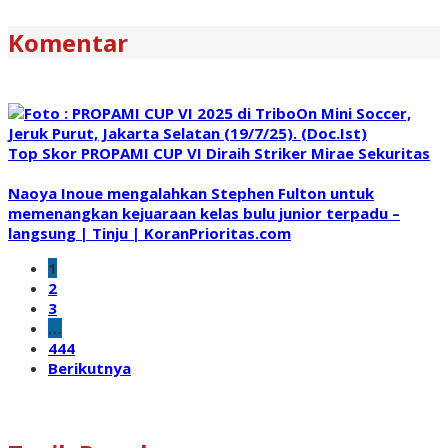
Komentar
Top Skor PROPAMI CUP VI Diraih Striker Mirae Sekuritas
Naoya Inoue mengalahkan Stephen Fulton untuk
memenangkan kejuaraan kelas bulu junior terpadu –
langsung | Tinju | KoranPrioritas.com
1
2
3
…
444
Berikutnya