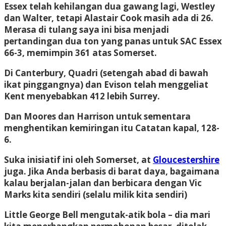
Essex
telah kehilangan dua gawang lagi, Westley
dan Walter, tetapi Alastair Cook masih ada di 26.
Merasa di tulang saya ini bisa menjadi
pertandingan dua ton yang panas untuk SAC Essex
66-3, memimpin 361 atas
Somerset.
Di Canterbury, Quadri (setengah abad di bawah
ikat pinggangnya) dan Evison telah menggeliat
Kent
menyebabkan 412 lebih
Surrey
.
Dan Moores dan Harrison untuk sementara
menghentikan kemiringan itu
Catatan
kapal, 128-
6.
Suka inisiatif ini oleh Somerset, a
t
Gloucestershire
juga. Jika Anda berbasis di barat daya, bagaimana
kalau berjalan-jalan dan berbicara dengan Vic
Marks kita sendiri (selalu milik kita sendiri)
Little George Bell mengutak-atik bola
– dia mari