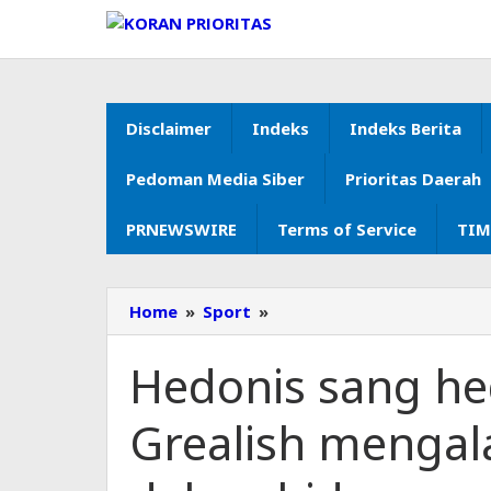
Lewati
ke
konten
Disclaimer
Indeks
Indeks Berita
Pedoman Media Siber
Prioritas Daerah
PRNEWSWIRE
Terms of Service
TIM
Home
»
Sport
»
Hedonis
sang
hedonis:
Hedonis sang he
mengapa
Jack
Grealish mengal
Grealish
mengalami
minggu