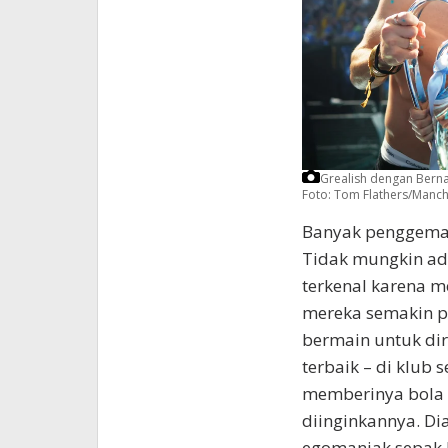
Grealish dengan Berna
Foto: Tom Flathers/Manch
Banyak penggemar 
Tidak mungkin ad
terkenal karena 
mereka semakin pi
bermain untuk dir
terbaik – di klub 
memberinya bola 
diinginkannya. Dia
egomaniak sepak 