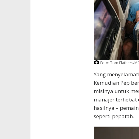
Foto: Tom Flathers/M
Yang menyelamatka
Kemudian Pep ben
misinya untuk men
manajer terhebat
hasilnya – pemai
seperti pepatah.