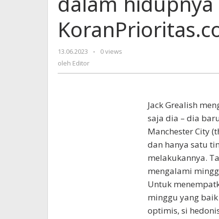
dalam hidupnya 
terbaik
dalam
KoranPrioritas.
hidupnya
|
Manchester
13.06.2023
oleh
-
0 views
City
Editor
oleh
Editor
|
KoranPrioritas.com
J
ack Grealish men
saja dia – dia ba
Manchester City (
dan hanya satu ti
melakukannya. Ta
mengalami minggu 
Untuk menempatk
minggu yang baik 
optimis, si hedoni