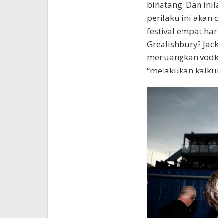
binatang. Dan ini
perilaku ini akan
festival empat ha
Grealishbury? Jac
menuangkan vodka
“melakukan kalkun