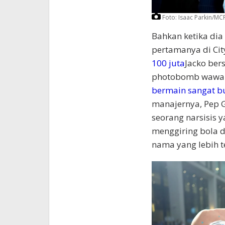
Foto: Isaac Parkin/MC
Bahkan ketika di
pertamanya di Cit
100 juta
Jacko ber
photobomb wawanc
bermain sangat b
manajernya, Pep G
seorang narsisis 
menggiring bola 
nama yang lebih t