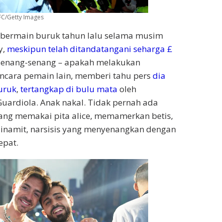
FC/Getty Images
a bermain buruk tahun lalu selama musim
y,
meskipun telah ditandatangani seharga £
senang-senang – apakah melakukan
ara pemain lain, memberi tahu pers
dia
uruk
,
tertangkap di bulu mata
oleh
uardiola. Anak nakal. Tidak pernah ada
yang memakai pita alice, memamerkan betis,
dinamit, narsisis yang menyenangkan dengan
epat.