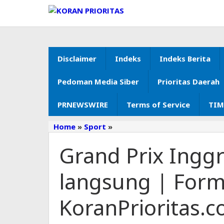
Lewati
ke
konten
Disclaimer
Indeks
Indeks Berita
Pedoman Media Siber
Prioritas Daerah
PRNEWSWIRE
Terms of Service
TIM
Home
»
Sport
»
Grand
Prix
Grand Prix Inggr
Inggris:
Formula
Satu
langsung | Form
–
langsung
KoranPrioritas.
|
Formula