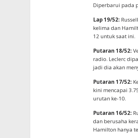
Diperbarui pada 
Lap 19/52:
Russel
kelima dan Hamilt
12 untuk saat ini.
Putaran 18/52:
V
radio. Leclerc dip
jadi dia akan meny
Putaran 17/52:
K
kini mencapai 3.75
urutan ke-10.
Putaran 16/52:
Ru
dan berusaha kera
Hamilton hanya te