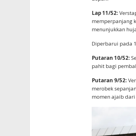
Lap 11/52:
Versta
memperpanjang ke
menunjukkan huja
Diperbarui pada 
Putaran 10/52:
Se
pahit bagi pembal
Putaran 9/52:
Ve
merobek sepanjang
momen ajaib dari