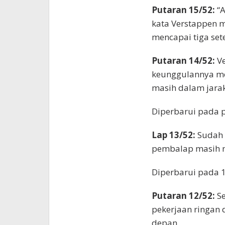
Putaran 15/52:
“A
kata Verstappen m
mencapai tiga set
Putaran 14/52:
V
keunggulannya men
masih dalam jarak
Diperbarui pada 
Lap 13/52:
Sudah 
pembalap masih m
Diperbarui pada 
Putaran 12/52:
S
pekerjaan ringan d
depan.