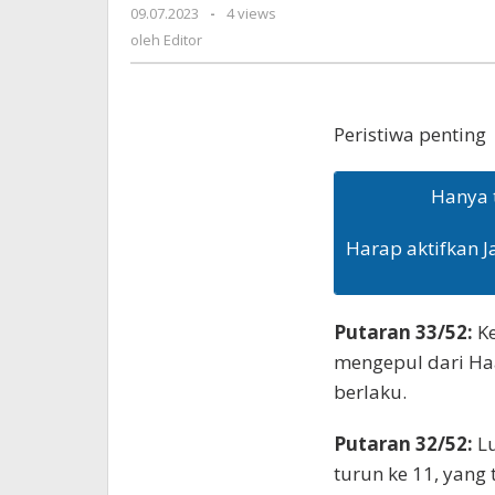
Satu
09.07.2023
oleh
-
4 views
|
Editor
oleh
Editor
KoranPrioritas.com
Peristiwa penting
Hanya 
Harap aktifkan J
Putaran 33/52:
K
mengepul dari Haa
berlaku.
Putaran 32/52:
Lu
turun ke 11, yang 