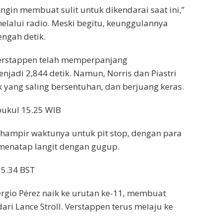
ngin membuat sulit untuk dikendarai saat ini,”
elalui radio. Meski begitu, keunggulannya
engah detik.
erstappen telah memperpanjang
jadi 2,844 detik. Namun, Norris dan Piastri
 yang saling bersentuhan, dan berjuang keras.
pukul 15.25 WIB
hampir waktunya untuk pit stop, dengan para
enatap langit dengan gugup.
15.34 BST
ergio Pérez naik ke urutan ke-11, membuat
ari Lance Stroll. Verstappen terus melaju ke