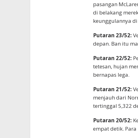
pasangan McLaren
di belakang merek
keunggulannya di
Putaran 23/52:
V
depan. Ban itu ma
Putaran 22/52:
P
tetesan, hujan me
bernapas lega.
Putaran 21/52:
Ve
menjauh dari Norri
tertinggal 5,322 de
Putaran 20/52:
K
empat detik. Par