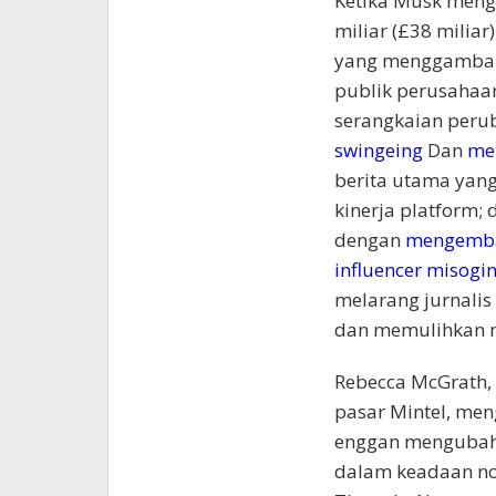
Ketika Musk menga
miliar (£38 miliar
yang menggambark
publik perusahaa
serangkaian perub
swingeing
Dan
me
berita utama yan
kinerja platform;
dengan
mengembal
influencer misogi
melarang jurnali
dan memulihkan 
Rebecca McGrath, s
pasar Mintel, men
enggan mengubah 
dalam keadaan no