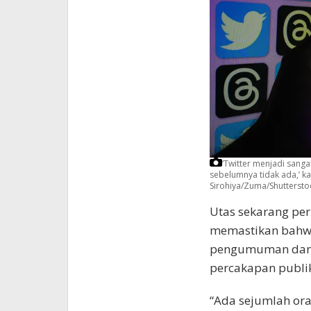
‘Twitter menjadi sang
sebelumnya tidak ada,’ ka
Sirohiya/Zuma/Shuttersto
Utas sekarang pe
memastikan bahwa 
pengumuman dan b
percakapan publik
“Ada sejumlah or