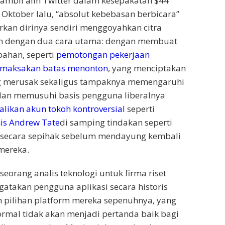
mbil alih Twitter dalam kesepakatan $44
) Oktober lalu, “absolut kebebasan berbicara”
an dirinya sendiri menggoyahkan citra
n dengan dua cara utama: dengan membuat
ahan, seperti
pemotongan pekerjaan
maksakan batas menonton
, yang menciptakan
g merusak sekaligus tampaknya memengaruhi
 dan memusuhi basis pengguna liberalnya
ikan akun tokoh kontroversial
seperti
nis Andrew Tate
di samping tindakan seperti
s secara sepihak sebelum mendayung kembali
mereka.
eorang analis teknologi untuk firma riset
gatakan pengguna aplikasi secara historis
pilihan platform mereka sepenuhnya, yang
rmal tidak akan menjadi pertanda baik bagi