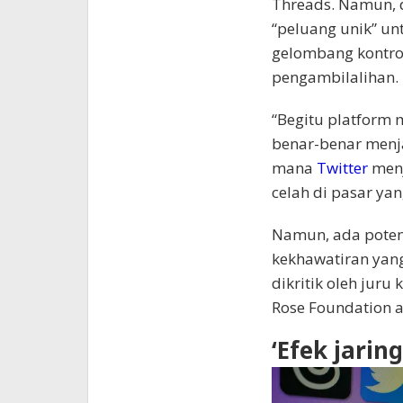
Threads. Namun, 
“peluang unik” u
gelombang kontro
pengambilalihan.
“Begitu platform 
benar-benar menjau
mana
Twitter
menj
celah di pasar ya
Namun, ada potens
kekhawatiran yan
dikritik oleh jur
Rose Foundation a
‘Efek jarin