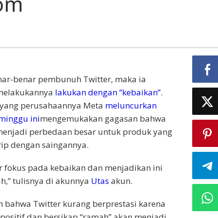
com
nar-benar pembunuh Twitter, maka ia
melakukannya
lakukan dengan “kebaikan”
.
 yang perusahaannya Meta
meluncurkan
minggu ini
mengemukakan gagasan bahwa
 menjadi perbedaan besar untuk produk yang
irip dengan saingannya.
 fokus pada kebaikan dan menjadikan ini
,” tulisnya di akunnya
Utas
akun.
bahwa Twitter kurang berprestasi karena
 positif dan bersikap “ramah” akan menjadi