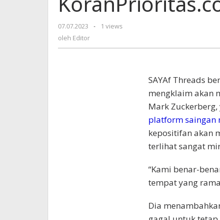
KoranPrioritas.
|
Utas
07.07.2023
oleh
-
1 views
|
Editor
oleh
Editor
KoranPrioritas.com
SAYA
f Threads be
mengklaim akan 
Mark Zuckerberg,
platform saingan 
kepositifan akan
terlihat sangat m
“Kami benar-benar
tempat yang ramah
Dia menambahkan 
gagal untuk tetap