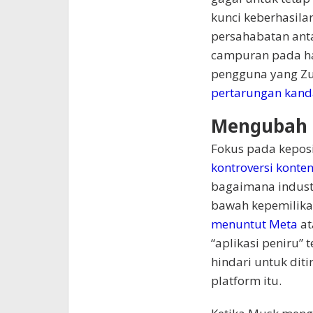
kunci keberhasila
persahabatan anta
campuran pada ha
pengguna yang Z
pertarungan kand
Mengubah n
Fokus pada keposi
kontroversi konten
bagaimana industr
bawah kepemilika
menuntut Meta
at
“aplikasi peniru” 
hindari untuk diti
platform itu.