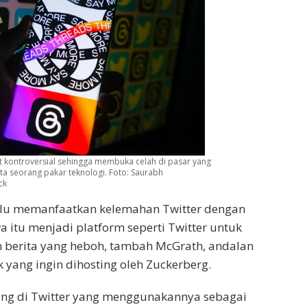
at kontroversial sehingga membuka celah di pasar yang
ta seorang pakar teknologi.
Foto: Saurabh
ck
rlu memanfaatkan kelemahan Twitter dengan
itu menjadi platform seperti Twitter untuk
erita yang heboh, tambah McGrath, andalan
 yang ingin dihosting oleh Zuckerberg.
ang di Twitter yang menggunakannya sebagai