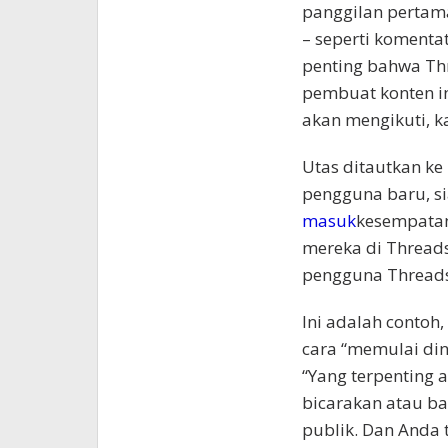
panggilan pertam
– seperti komentato
penting bahwa Th
pembuat konten i
akan mengikuti, k
Utas ditautkan k
pengguna baru, s
masuk
kesempatan
mereka di Thread
pengguna Threads 
Ini adalah contoh,
cara “memulai di
“Yang terpenting 
bicarakan atau ba
publik. Dan Anda t