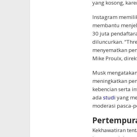
yang kosong, karen
Instagram memilik
membantu menjel
30 juta pendaftar
diluncurkan. “Thr
menyematkan pengi
Mike Proulx, direkt
Musk mengatakan 
meningkatkan peng
kebencian serta i
ada
studi
yang me
moderasi pasca-p
Pertempura
Kekhawatiran tent