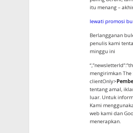
itu menang – akhi
lewati promosi bu
Berlangganan bul
penulis kami tenta
minggu ini
“,”newsletterId”:”
mengirimkan The S
clientOnly>
Pember
tentang amal, ikla
luar. Untuk inform
Kami menggunakan
web kami dan Go
menerapkan.