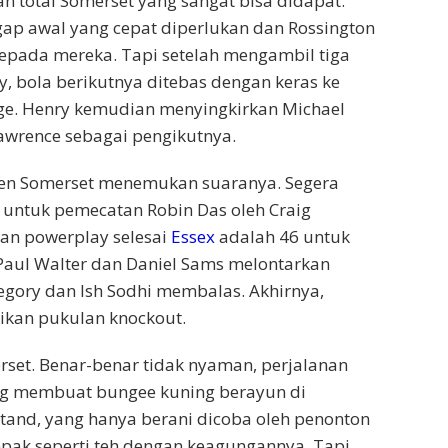
 total Somerset yang sangat bisa didapat.
p awal yang cepat diperlukan dan Rossington
pada mereka. Tapi setelah mengambil tiga
y, bola berikutnya ditebas dengan keras ke
dge. Henry kemudian menyingkirkan Michael
awrence sebagai pengikutnya.
ngen Somerset menemukan suaranya. Segera
 untuk pemecatan Robin Das oleh Craig
an powerplay selesai
Essex
adalah 46 untuk
Paul Walter dan Daniel Sams melontarkan
egory dan Ish Sodhi membalas. Akhirnya,
kan pukulan knockout.
rset. Benar-benar tidak nyaman, perjalanan
g membuat bungee kuning berayun di
tand, yang hanya berani dicoba oleh penonton
mpak seperti teh dengan keagungannya. Tapi