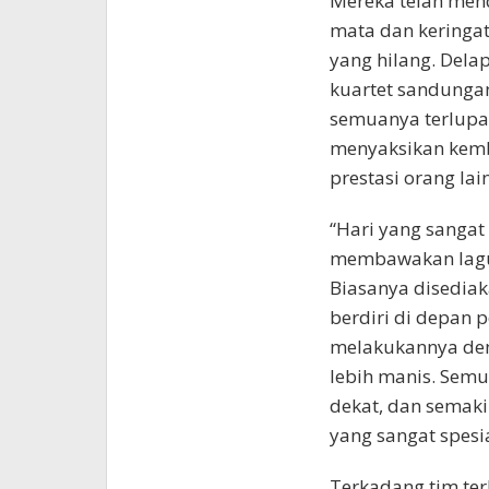
Mereka telah mend
mata dan keringa
yang hilang. Delap
kuartet sandungan
semuanya terlupak
menyaksikan kem
prestasi orang lai
“Hari yang sangat
membawakan lagu 
Biasanya disediaka
berdiri di depan
melakukannya deng
lebih manis. Semu
dekat, dan semaki
yang sangat spesi
Terkadang tim te