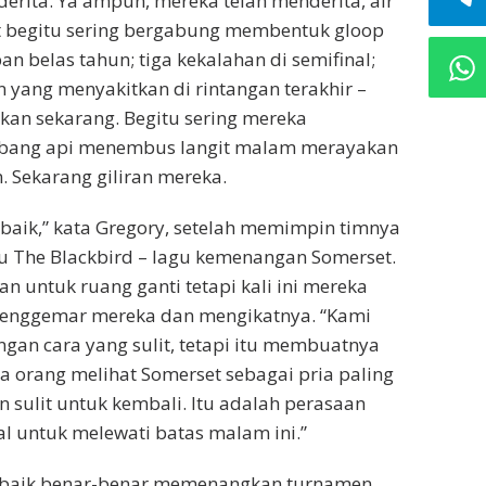
erita. Ya ampun, mereka telah menderita, air
t begitu sering bergabung membentuk gloop
an belas tahun; tiga kekalahan di semifinal;
 yang menyakitkan di rintangan terakhir –
an sekarang. Begitu sering mereka
bang api menembus langit malam merayakan
n. Sekarang giliran mereka.
 baik,” kata Gregory, setelah memimpin timnya
The Blackbird – lagu kemenangan Somerset.
n untuk ruang ganti tetapi kali ini mereka
 penggemar mereka dan mengikatnya. “Kami
an cara yang sulit, tetapi itu membuatnya
a orang melihat Somerset sebagai pria paling
n sulit untuk kembali. Itu adalah perasaan
al untuk melewati batas malam ini.”
rbaik benar-benar memenangkan turnamen.