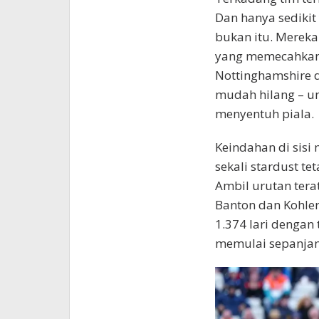
Dan hanya sediki
bukan itu. Merek
yang memecahkan
Nottinghamshire
mudah hilang – u
menyentuh piala.
Keindahan di sis
sekali stardust t
Ambil urutan tera
Banton dan Kohler
1.374 lari dengan
memulai sepanjang 