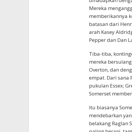
dihadapkan dengan
Mereka mengangga
memberikannya ke
batasan dari Henr
arah Kasey Aldri
Pepper dan Dan L
Tiba-tiba, konti
mereka bersulang
Overton, dan deng
empat. Dari sana 
pukulan Essex; Gr
Somerset memberi
Itu biasanya Some
mendebarkan yan
belakang Raglan S
paling berani, ta