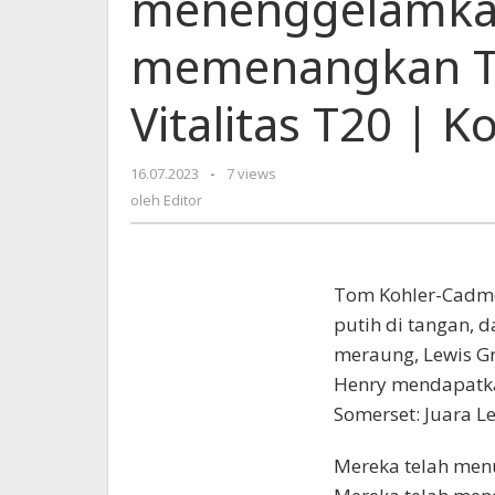
menenggelamkan
dan
memenangkan
memenangkan T2
T20
Blast
Vitalitas T20 | K
|
Ledakan
Vitalitas
16.07.2023
oleh
-
7 views
T20
Editor
oleh
Editor
|
KoranPrioritas.com
Tom Kohler-Cadmo
putih di tangan, 
meraung, Lewis G
Henry mendapatka
Somerset: Juara L
Mereka telah men