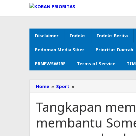
Lewati
ke
konten
Disclaimer
Indeks
Indeks Berita
Pedoman Media Siber
Prioritas Daerah
PRNEWSWIRE
Terms of Service
TIM
Home
»
Sport
»
Tangkapan
memukau
Kohler-
Tangkapan mem
Cadmore
membantu
membantu Some
Somerset
menenggelamkan
Essex