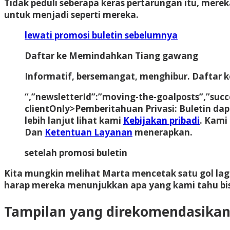
Tidak peduli seberapa keras pertarungan itu, mere
untuk menjadi seperti mereka.
lewati promosi buletin sebelumnya
Daftar ke
Memindahkan Tiang gawang
Informatif, bersemangat, menghibur. Daftar 
“,”newsletterId”:”moving-the-goalposts”,”su
clientOnly>
Pemberitahuan Privasi:
Buletin dap
lebih lanjut lihat kami
Kebijakan pribadi
. Kami
Dan
Ketentuan Layanan
menerapkan.
setelah promosi buletin
Kita mungkin melihat Marta mencetak satu gol lagi d
harap mereka menunjukkan apa yang kami tahu bi
Tampilan yang direkomendasika