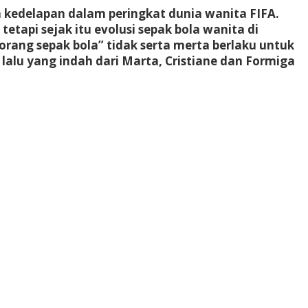
 kedelapan dalam peringkat dunia wanita FIFA.
tapi sejak itu evolusi sepak bola wanita di
“orang sepak bola” tidak serta merta berlaku untuk
lalu yang indah dari Marta, Cristiane dan Formiga