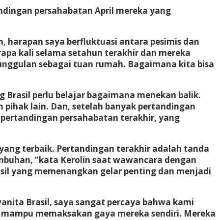
andingan persahabatan April mereka yang
, harapan saya berfluktuasi antara pesimis dan
erapa kali selama setahun terakhir dan mereka
unggulan sebagai tuan rumah. Bagaimana kita bisa
 Brasil perlu belajar bagaimana menekan balik.
pihak lain. Dan, setelah banyak pertandingan
pertandingan persahabatan terakhir, yang
yang terbaik. Pertandingan terakhir adalah tanda
tumbuhan, ”kata Kerolin saat wawancara dengan
Brasil yang memenangkan gelar penting dan menjadi
wanita Brasil, saya sangat percaya bahwa kami
kan mampu memaksakan gaya mereka sendiri. Mereka