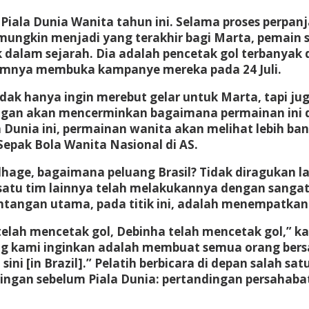
ai Piala Dunia Wanita tahun ini. Selama proses perp
 mungkin menjadi yang terakhir bagi Marta, pemain 
 dalam sejarah. Dia adalah pencetak gol terbanyak 
timnya membuka kampanye mereka pada 24 Juli.
ak hanya ingin merebut gelar untuk Marta, tapi jug
gan akan mencerminkan bagaimana permainan ini dili
Dunia ini, permainan wanita akan melihat lebih bany
Sepak Bola Wanita Nasional di AS.
hage, bagaimana peluang Brasil? Tidak diragukan l
an satu tim lainnya telah melakukannya dengan sanga
angan utama, pada titik ini, adalah menempatkan
 telah mencetak gol, Debinha telah mencetak gol,” 
 Yang kami inginkan adalah membuat semua orang b
ni [in Brazil].” Pelatih berbicara di depan salah sat
ndingan sebelum Piala Dunia: pertandingan persahaba