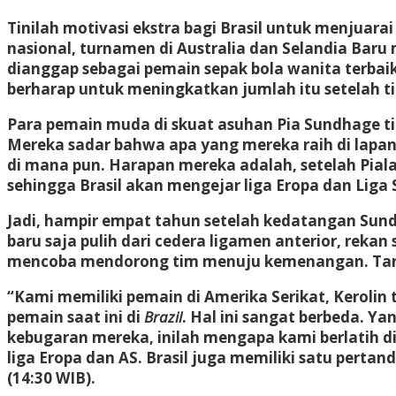
T
inilah motivasi ekstra bagi Brasil untuk menjuar
nasional, turnamen di Australia dan Selandia Baru
dianggap sebagai pemain sepak bola wanita terbaik
berharap untuk meningkatkan jumlah itu setelah 
Para pemain muda di skuat asuhan Pia Sundhage tid
Mereka sadar bahwa apa yang mereka raih di lapan
di mana pun. Harapan mereka adalah, setelah Piala 
sehingga Brasil akan mengejar liga Eropa dan Liga 
Jadi, hampir empat tahun setelah kedatangan Sund
baru saja pulih dari cedera ligamen anterior, rek
mencoba mendorong tim menuju kemenangan. Tant
“Kami memiliki pemain di Amerika Serikat, Kerolin
pemain saat ini di
Brazil
. Hal ini sangat berbeda.
kebugaran mereka, inilah mengapa kami berlatih di si
liga Eropa dan AS. Brasil juga memiliki satu perta
(14:30 WIB).