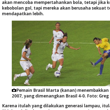
akan mencoba mempertahankan bola, tetapi jika 
kebobolan gol, tapi mereka akan berusaha sekuat
mendapatkan lebih.
Pemain Brasil Marta (kanan) menembakkan b
2007, yang dimenangkan Brasil 4-0.
Foto: Greg
Karena itulah yang dilakukan generasi lampau, it