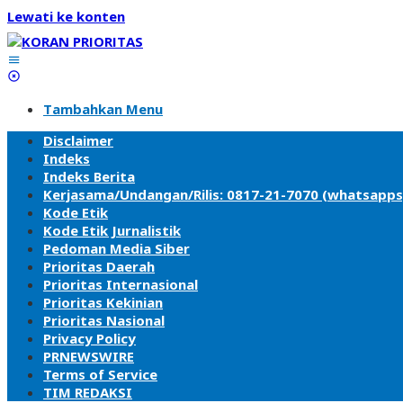
Lewati ke konten
Tambahkan Menu
Disclaimer
Indeks
Indeks Berita
Kerjasama/Undangan/Rilis: 0817-21-7070 (whatsapps
Kode Etik
Kode Etik Jurnalistik
Pedoman Media Siber
Prioritas Daerah
Prioritas Internasional
Prioritas Kekinian
Prioritas Nasional
Privacy Policy
PRNEWSWIRE
Terms of Service
TIM REDAKSI