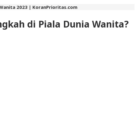
 Wanita 2023 | KoranPrioritas.com
ngkah di Piala Dunia Wanita?