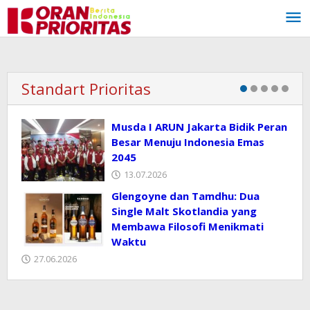
Lewati
ke
konten
Standart Prioritas
Musda I ARUN Jakarta Bidik Peran
Besar Menuju Indonesia Emas
2045
13.07.2026
Glengoyne dan Tamdhu: Dua
Single Malt Skotlandia yang
Membawa Filosofi Menikmati
Waktu
27.06.2026