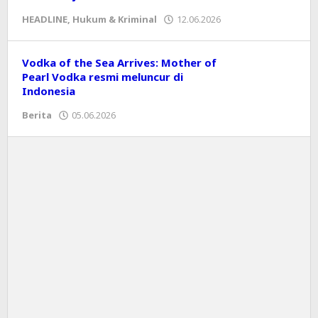
HEADLINE
,
Hukum & Kriminal
12.06.2026
oleh
Editor
Vodka of the Sea Arrives: Mother of
Pearl Vodka resmi meluncur di
Indonesia
Berita
05.06.2026
oleh
Editor