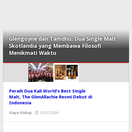
Glengoyne dan Tamdhu: Dua Single Malt
Skotlandia yang Membawa Filosofi
Menikmati Waktu
KORAN
Peraih Dua Kali World’s Best Single
Malt, The GlenAllachie Resmi Debut di
PRIORITAS
Indonesia
Gaya Hidup
30.07.2026
oleh
Editor