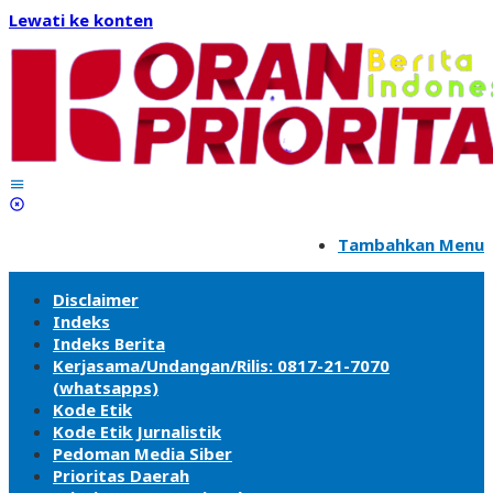
Lewati ke konten
Tambahkan Menu
Disclaimer
Indeks
Indeks Berita
Kerjasama/Undangan/Rilis: 0817-21-7070
(whatsapps)
Kode Etik
Kode Etik Jurnalistik
Pedoman Media Siber
Prioritas Daerah