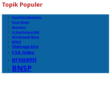
Topik Populer
Yusril Ihza Mahendra
Pasar Modal
Kemnaker
SS Budi Raharjo MM
Afriansyah Noor
BPKH
Olahraga kita
CSA Index
propami
BNSP