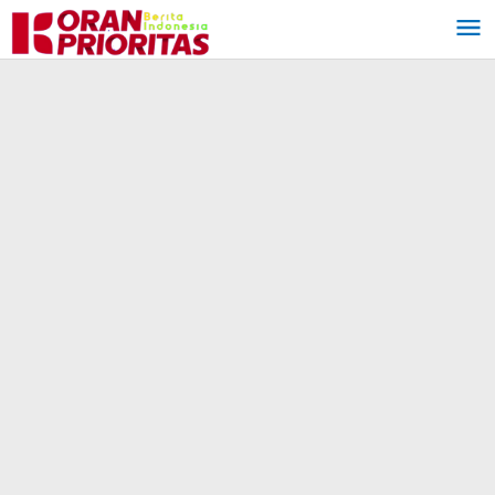
Lewati
ke
konten