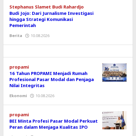
KORAN
Stephanus Slamet Budi Rahardjo
Budi Jojo: Dari Jurnalisme Investigasi
PRIORITAS
hingga Strategi Komunikasi
Pemerintah
Berita
10.08.2026
oleh
Editor
propami
16 Tahun PROPAMI Menjadi Rumah
Profesional Pasar Modal dan Penjaga
Nilai Integritas
Ekonomi
10.08.2026
oleh
Editor
propami
BEI Minta Profesi Pasar Modal Perkuat
Peran dalam Menjaga Kualitas IPO