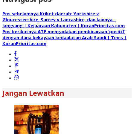
Pos sebelumnya
Kriket daerah: Yorkshire v
Gloucestershire, Surrey v Lancashire, dan lainnya –
langsung | Kejuaraan Kabupaten | KoranPrioritas.com
Pos berikutnya
ATP mengadakan pembicaraan ‘positif’
dengan dana kekayaan kedaulatan Arab Saudi | Tenis |
KoranPrioritas.com
Jangan Lewatkan