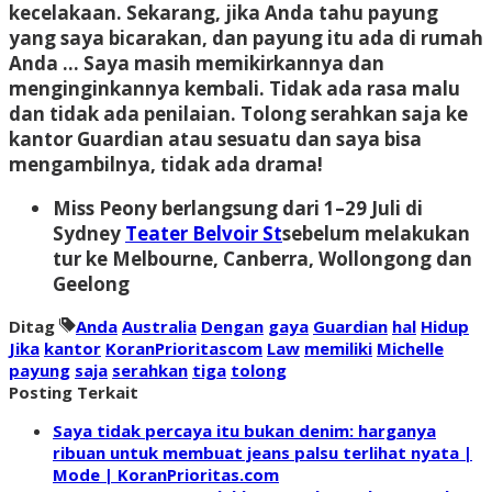
kecelakaan. Sekarang, jika Anda tahu payung
yang saya bicarakan, dan payung itu ada di rumah
Anda … Saya masih memikirkannya dan
menginginkannya kembali. Tidak ada rasa malu
dan tidak ada penilaian. Tolong serahkan saja ke
kantor Guardian atau sesuatu dan saya bisa
mengambilnya, tidak ada drama!
Miss Peony berlangsung dari 1–29 Juli di
Sydney
Teater Belvoir St
sebelum melakukan
tur ke Melbourne, Canberra, Wollongong dan
Geelong
Ditag
Anda
Australia
Dengan
gaya
Guardian
hal
Hidup
Jika
kantor
KoranPrioritascom
Law
memiliki
Michelle
payung
saja
serahkan
tiga
tolong
Posting Terkait
Saya tidak percaya itu bukan denim: harganya
ribuan untuk membuat jeans palsu terlihat nyata |
Mode | KoranPrioritas.com