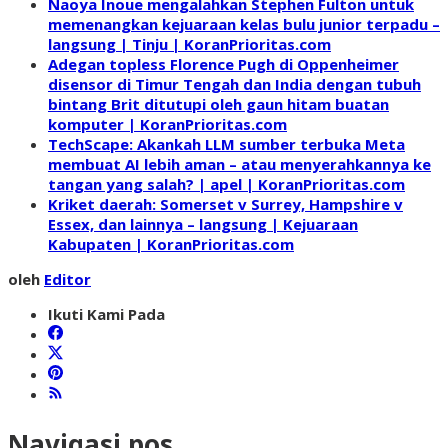
Naoya Inoue mengalahkan Stephen Fulton untuk
memenangkan kejuaraan kelas bulu junior terpadu –
langsung | Tinju | KoranPrioritas.com
Adegan topless Florence Pugh di Oppenheimer
disensor di Timur Tengah dan India dengan tubuh
bintang Brit ditutupi oleh gaun hitam buatan
komputer | KoranPrioritas.com
TechScape: Akankah LLM sumber terbuka Meta
membuat AI lebih aman – atau menyerahkannya ke
tangan yang salah? | apel | KoranPrioritas.com
Kriket daerah: Somerset v Surrey, Hampshire v
Essex, dan lainnya – langsung | Kejuaraan
Kabupaten | KoranPrioritas.com
oleh
Editor
Ikuti Kami Pada
Navigasi pos