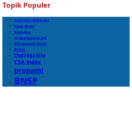
Topik Populer
Yusril Ihza Mahendra
Pasar Modal
Kemnaker
SS Budi Raharjo MM
Afriansyah Noor
BPKH
Olahraga kita
CSA Index
propami
BNSP