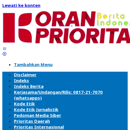
Lewati ke konten
Tambahkan Menu
Disclaimer
Indeks
Indeks Berita
Kerjasama/Undangan/Rilis: 0817-21-7070
(whatsapps)
Kode Etik
Kode Etik Jurnalistik
Pedoman Media Siber
Prioritas Daerah
Prioritas Internasional