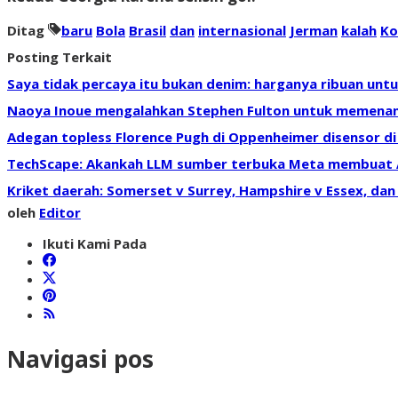
Ditag
baru
Bola
Brasil
dan
internasional
Jerman
kalah
Ko
Posting Terkait
Saya tidak percaya itu bukan denim: harganya ribuan unt
Naoya Inoue mengalahkan Stephen Fulton untuk memenangka
Adegan topless Florence Pugh di Oppenheimer disensor di
TechScape: Akankah LLM sumber terbuka Meta membuat AI 
Kriket daerah: Somerset v Surrey, Hampshire v Essex, dan
oleh
Editor
Ikuti Kami Pada
Navigasi pos