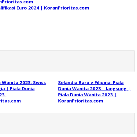
nPrioritas.com
fikasi Euro 2024 | KoranPrioritas.com
a Wanita 2023: Swiss
Selandia Baru v Filipina: Piala
a | Piala Dunia
Dunia Wanita 2023 – langsung |
23 |
Piala Dunia Wanita 2023 |
ritas.com
KoranPrioritas.com