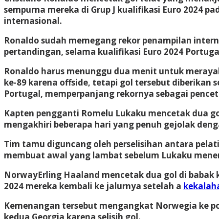
sempurna mereka di Grup J kualifikasi Euro 2024
internasional.
Ronaldo sudah memegang rekor penampilan interna
pertandingan, selama kualifikasi Euro 2024 Portug
Ronaldo harus menunggu dua menit untuk merayak
ke-89 karena offside, tetapi gol tersebut diberika
Portugal, memperpanjang rekornya sebagai penceta
Kapten pengganti Romelu Lukaku mencetak dua gol
mengakhiri beberapa hari yang penuh gejolak den
Tim tamu diguncang oleh perselisihan antara pela
membuat awal yang lambat sebelum Lukaku menerk
Norway
Erling Haaland mencetak dua gol di babak
2024 mereka kembali ke jalurnya setelah a
kekalah
Kemenangan tersebut mengangkat Norwegia ke posis
kedua Georgia karena selisih gol.