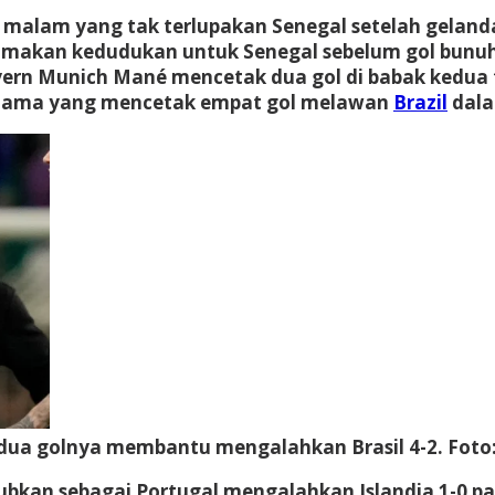
 malam yang tak terlupakan
Senegal
setelah gelan
amakan kedudukan untuk Senegal sebelum gol bunuh 
yern Munich Mané mencetak dua gol di babak kedua 
pertama yang mencetak empat gol melawan
Brazil
dala
 dua golnya membantu mengalahkan Brasil 4-2.
Foto
jubkan sebagai
Portugal
mengalahkan
Islandia
1-0 p