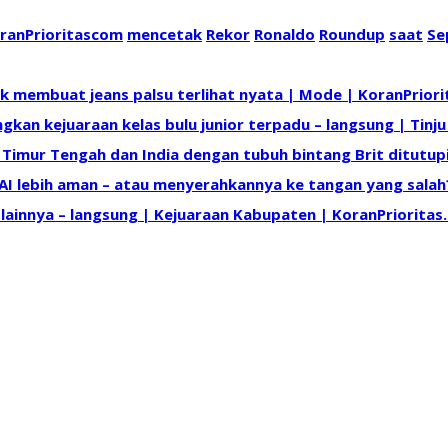
ranPrioritascom
mencetak
Rekor
Ronaldo
Roundup
saat
Se
uk membuat jeans palsu terlihat nyata | Mode | KoranPrior
n kejuaraan kelas bulu junior terpadu – langsung | Tinju
 Timur Tengah dan India dengan tubuh bintang Brit ditutup
lebih aman – atau menyerahkannya ke tangan yang salah? 
 lainnya – langsung | Kejuaraan Kabupaten | KoranPrioritas