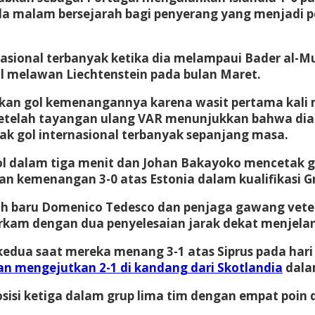
 pada malam bersejarah bagi penyerang yang menjad
sional terbanyak ketika dia melampaui Bader al-M
al melawan Liechtenstein pada bulan Maret.
an gol kemenangannya karena wasit pertama kali 
n setelah tayangan ulang VAR menunjukkan bahwa dia 
k gol internasional terbanyak sepanjang masa.
 dalam tiga menit dan Johan Bakayoko mencetak g
gan kemenangan 3-0 atas
Estonia
dalam kualifikasi G
tih baru Domenico Tedesco dan penjaga gawang vete
am dengan dua penyelesaian jarak dekat menjelan
 kedua saat mereka menang 3-1 atas
Siprus
pada hari
an mengejutkan 2-1 di kandang dari Skotlandia
dala
i ketiga dalam grup lima tim dengan empat poin d