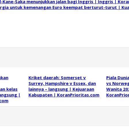
ane-Saka menunjukkan jalan bagi Inggris | Inggris | Kora
gia untuk kemenangan Euro keempat berturut-turut | Kuali
hkan
Kriket daerah: Somerset v
Piala Duni
Surrey, Hampshire v Essex, dan
vs Norwegi
an kelas
lainnya – langsung | Kejuaraan
Wanita 20
langsung |
Kabupaten | KoranPrioritas.com
KoranPrio
.com