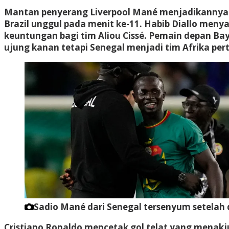
Mantan penyerang Liverpool Mané menjadikannya
Brazil
unggul pada menit ke-11. Habib Diallo meny
keuntungan bagi tim Aliou Cissé. Pemain depan Ba
ujung kanan tetapi Senegal menjadi tim Afrika 
Sadio Mané dari Senegal tersenyum setelah
Cristiano Ronaldo mencetak gol telat yang menak