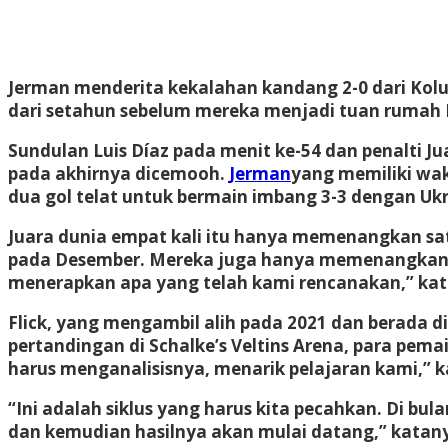
Jerman
menderita kekalahan kandang 2-0 dari
Kol
dari setahun sebelum mereka menjadi tuan rumah E
Sundulan Luis Díaz pada menit ke-54 dan penalti
pada akhirnya dicemooh.
Jerman
yang memiliki wa
dua gol telat untuk bermain imbang 3-3 dengan Ukr
Juara dunia empat kali itu hanya memenangkan satu
pada Desember. Mereka juga hanya memenangkan tig
menerapkan apa yang telah kami rencanakan,” kata 
Flick, yang mengambil alih pada 2021 dan berada d
pertandingan di Schalke’s Veltins Arena, para pema
harus menganalisisnya, menarik pelajaran kami,” 
“Ini adalah siklus yang harus kita pecahkan. Di 
dan kemudian hasilnya akan mulai datang,” katany