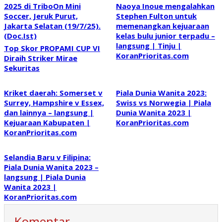
Naoya Inoue mengalahkan
Stephen Fulton untuk
memenangkan kejuaraan
kelas bulu junior terpadu –
langsung | Tinju |
Top Skor PROPAMI CUP VI
KoranPrioritas.com
Diraih Striker Mirae
Sekuritas
Kriket daerah: Somerset v
Piala Dunia Wanita 2023:
Surrey, Hampshire v Essex,
Swiss vs Norwegia | Piala
dan lainnya – langsung |
Dunia Wanita 2023 |
Kejuaraan Kabupaten |
KoranPrioritas.com
KoranPrioritas.com
Selandia Baru v Filipina:
Piala Dunia Wanita 2023 –
langsung | Piala Dunia
Wanita 2023 |
KoranPrioritas.com
Komentar