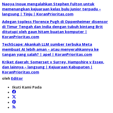
Naoya Inoue mengalahkan Stephen Fulton untuk
memenangkan kejuaraan kelas bulu junior terpadu –
langsung | Tinju | KoranPrioritas.com
Adegan topless Florence Pugh di Oppenheimer disensor
di Timur Tengah dan India dengan tubuh bintang Brit
ditutupi oleh gaun hitam buatan komputer |
KoranPrioritas.com
TechScape: Akankah LLM sumber terbuka Meta
membuat AI lebih aman – atau menyerahkannya ke
tangan yang salah? | apel | KoranPrioritas.com
Kriket daerah: Somerset v Surrey, Hampshire v Essex,
dan lainnya – langsung | Kejuaraan Kabupaten |
KoranPrioritas.com
oleh
Editor
Ikuti Kami Pada