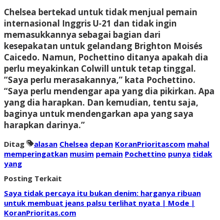
Chelsea bertekad untuk tidak menjual pemain
internasional Inggris U-21 dan tidak ingin
memasukkannya sebagai bagian dari
kesepakatan untuk gelandang Brighton Moisés
Caicedo. Namun, Pochettino ditanya apakah dia
perlu meyakinkan Colwill untuk tetap tinggal.
“Saya perlu merasakannya,” kata Pochettino.
“Saya perlu mendengar apa yang dia pikirkan. Apa
yang dia harapkan. Dan kemudian, tentu saja,
baginya untuk mendengarkan apa yang saya
harapkan darinya.”
Ditag
alasan
Chelsea
depan
KoranPrioritascom
mahal
memperingatkan
musim
pemain
Pochettino
punya
tidak
yang
Posting Terkait
Saya tidak percaya itu bukan denim: harganya ribuan
untuk membuat jeans palsu terlihat nyata | Mode |
KoranPrioritas.com