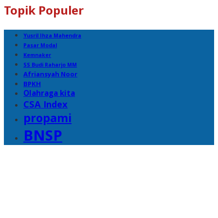
Topik Populer
Yusril Ihza Mahendra
Pasar Modal
Kemnaker
SS Budi Raharjo MM
Afriansyah Noor
BPKH
Olahraga kita
CSA Index
propami
BNSP