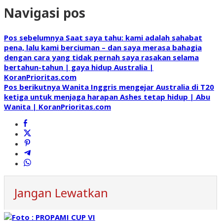
Navigasi pos
Pos sebelumnya
Saat saya tahu: kami adalah sahabat
pena, lalu kami berciuman – dan saya merasa bahagia
dengan cara yang tidak pernah saya rasakan selama
bertahun-tahun | gaya hidup Australia |
KoranPrioritas.com
Pos berikutnya
Wanita Inggris mengejar Australia di T20
ketiga untuk menjaga harapan Ashes tetap hidup | Abu
Wanita | KoranPrioritas.com
Jangan Lewatkan