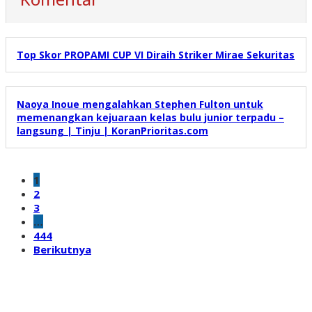
Top Skor PROPAMI CUP VI Diraih Striker Mirae Sekuritas
Naoya Inoue mengalahkan Stephen Fulton untuk
memenangkan kejuaraan kelas bulu junior terpadu –
langsung | Tinju | KoranPrioritas.com
1
2
3
…
444
Berikutnya