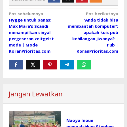
Navigasi
Pos sebelumnya
Pos berikutnya
Hygge untuk panas:
‘Anda tidak bisa
pos
Max Mara’s Scandi
membantah komputer’:
menampilkan sinyal
apakah kuis pub
pergeseran zeitgeist
kehilangan jiwanya? |
mode | Mode |
Pub |
KoranPrioritas.com
KoranPrioritas.com
Jangan Lewatkan
Naoya Inoue
mengalahkan Stephen