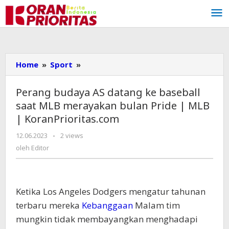
Lewati
ke
konten
Home
»
Sport
»
Perang
budaya
AS
Perang budaya AS datang ke baseball
datang
saat MLB merayakan bulan Pride | MLB
ke
| KoranPrioritas.com
baseball
saat
12.06.2023
oleh
-
2 views
MLB
Editor
oleh
Editor
merayakan
bulan
Pride
|
Ketika Los Angeles Dodgers mengatur tahunan
MLB
terbaru mereka
Kebanggaan
Malam tim
|
mungkin tidak membayangkan menghadapi
KoranPrioritas.com