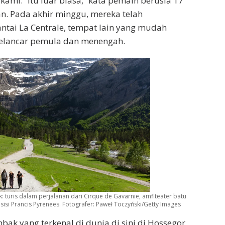
kami. “Itu luar biasa,” kata pemain berusia 17
n. Pada akhir minggu, mereka telah
tai La Centrale, tempat lain yang mudah
selancar pemula dan menengah.
 turis dalam perjalanan dari Cirque de Gavarnie, amfiteater batu
sisi Prancis Pyrenees.
Fotografer: Paweł Toczyński/Getty Images
bak yang terkenal di dunia di sini di Hossegor