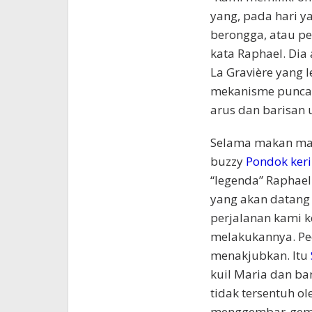
yang, pada hari y
berongga, atau pe
kata Raphael. Di
La Gravière yang
mekanisme puncak
arus dan barisan
Selama makan mala
buzzy
Pondok keri
“legenda” Raphael
yang akan datang
perjalanan kami 
melakukannya. Pede
menakjubkan. Itu
kuil Maria dan ba
tidak tersentuh o
menggembar-gembo