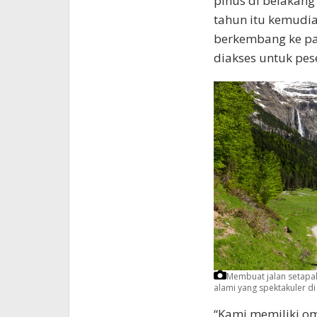
pinus di belakang 
tahun itu kemudia
berkembang ke pan
diakses untuk pe
Membuat jalan setapak:
alami yang spektakuler di 
“Kami memiliki om