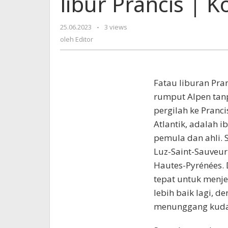
libur Prancis | 
barat
daya
25.06.2023
oleh
-
3 views
|
Editor
oleh
Editor
hari
libur
Prancis
|
F
atau liburan Pr
KoranPrioritas.com
rumput Alpen tanp
pergilah ke Pranci
Atlantik, adalah i
pemula dan ahli. 
Luz-Saint-Sauveur
Hautes-Pyrénées.
tepat untuk menje
lebih baik lagi, d
menunggang kuda, 