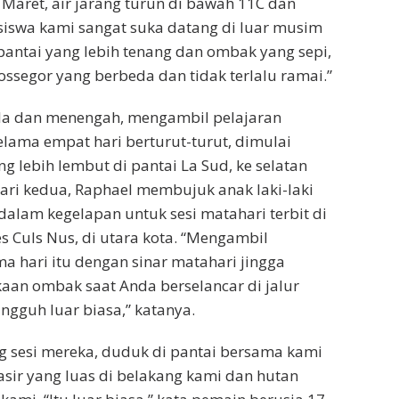
 Maret, air jarang turun di bawah 11C dan
siswa kami sangat suka datang di luar musim
antai yang lebih tenang dan ombak yang sepi,
segor yang berbeda dan tidak terlalu ramai.”
la dan menengah, mengambil pelajaran
lama empat hari berturut-turut, dimulai
 lebih lembut di pantai La Sud, ke selatan
ari kedua, Raphael membujuk anak laki-laki
dalam kegelapan untuk sesi matahari terbit di
s Culs Nus, di utara kota. “Mengambil
 hari itu dengan sinar matahari jingga
an ombak saat Anda berselancar di jalur
ngguh luar biasa,” katanya.
sesi mereka, duduk di pantai bersama kami
pasir yang luas di belakang kami dan hutan