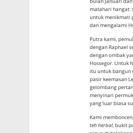
bulan Januari dan
matahari hangat: 
untuk menikmati p
dan mengalami Hos
Putra kami, pemu
dengan Raphael se
dengan ombak yang
Hossegor. Untuk h
itu untuk bangun 
pasir keemasan Le
gelombang pertama
menyinari permuka
yang luar biasa su
Kami membonceng 
teh herbal
, bukit 