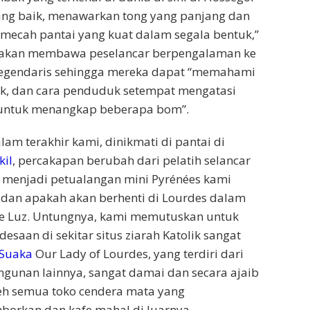
ang baik, menawarkan tong yang panjang dan
mecah pantai yang kuat dalam segala bentuk,”
a akan membawa peselancar berpengalaman ke
 legendaris sehingga mereka dapat “memahami
, dan cara penduduk setempat mengatasi
 untuk menangkap beberapa bom”.
m terakhir kami, dinikmati di pantai di
kil
, percakapan berubah dari pelatih selancar
 menjadi petualangan mini Pyrénées kami
 dan apakah akan berhenti di Lourdes dalam
ke Luz. Untungnya, kami memutuskan untuk
saan di sekitar situs ziarah Katolik sangat
Suaka
Our Lady of Lourdes, yang terdiri dari
ngunan lainnya, sangat damai dan secara ajaib
leh semua toko cendera mata yang
rkan dan kafe mahal di luarnya.