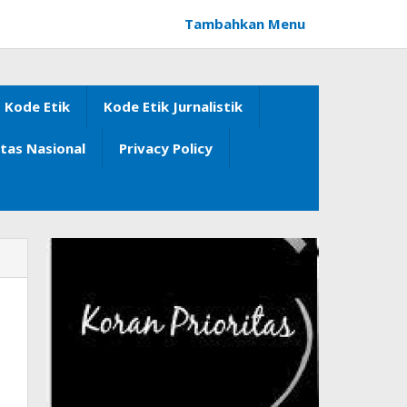
Tambahkan Menu
Kode Etik
Kode Etik Jurnalistik
itas Nasional
Privacy Policy