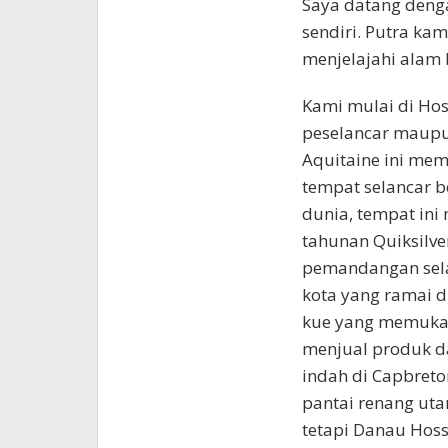
Saya datang denga
sendiri. Putra ka
menjelajahi alam 
Kami mulai di Ho
peselancar maupun
Aquitaine ini mem
tempat selancar b
dunia, tempat ini
tahunan Quiksilve
pemandangan selan
kota yang ramai di
kue yang memukau,
menjual produk da
indah di Capbret
pantai renang uta
tetapi Danau Hos