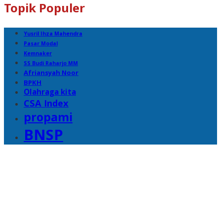
Topik Populer
Yusril Ihza Mahendra
Pasar Modal
Kemnaker
SS Budi Raharjo MM
Afriansyah Noor
BPKH
Olahraga kita
CSA Index
propami
BNSP