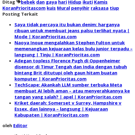
Ditag
bebek
dan
gaya
hari
Hidup
ikuti
Kamis
KoranPrioritascom
kuis
Mural
penyihir
raksasa
tiup
Posting Terkait
Saya tidak percaya itu bukan denim: harganya
ribuan untuk membuat jeans palsu terlihat nyata |
Mode | KoranPrioritas.com
Naoya Inoue mengalahkan Stephen Fulton untuk
memenangkan kejuaraan kelas bulu junior terpadu –
langsung | Tinju | KoranPrioritas.com
Adegan topless Florence Pugh di Oppenheimer
disensor di Timur Tengah dan India dengan tubuh
bintang Brit ditutupi oleh gaun hitam buatan
komputer | KoranPrioritas.com
TechScape: Akankah LLM sumber terbuka Meta
membuat AI lebih aman – atau menyerahkannya ke
tangan yang salah? | apel | KoranPrioritas.com
Kriket daerah: Somerset v Surrey, Hampshire v
Essex, dan lainnya – langsung | Kejuaraan
Kabupaten | KoranPrioritas.com
oleh
Editor