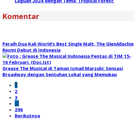
Laguan 2024 dengan Tema ‘Tropical Forest’
Komentar
Peraih Dua Kali World’s Best Single Malt, The GlenAllachie
Resmi Debut di Indonesia
Grease The Musical di Taman Ismail Marzuki: Sensasi
Broadway dengan Sentuhan Lokal yang Memukau
1
2
3
…
296
Berikutnya