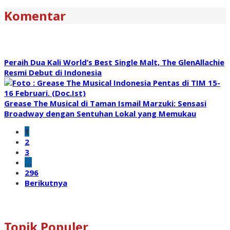
Komentar
Peraih Dua Kali World’s Best Single Malt, The GlenAllachie
Resmi Debut di Indonesia
Grease The Musical di Taman Ismail Marzuki: Sensasi
Broadway dengan Sentuhan Lokal yang Memukau
1
2
3
…
296
Berikutnya
Topik Populer