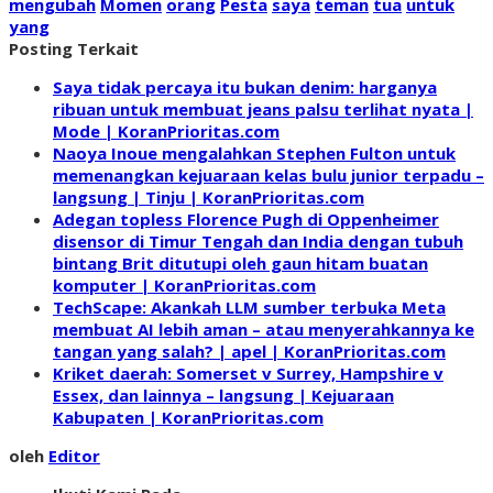
mengubah
Momen
orang
Pesta
saya
teman
tua
untuk
yang
Posting Terkait
Saya tidak percaya itu bukan denim: harganya
ribuan untuk membuat jeans palsu terlihat nyata |
Mode | KoranPrioritas.com
Naoya Inoue mengalahkan Stephen Fulton untuk
memenangkan kejuaraan kelas bulu junior terpadu –
langsung | Tinju | KoranPrioritas.com
Adegan topless Florence Pugh di Oppenheimer
disensor di Timur Tengah dan India dengan tubuh
bintang Brit ditutupi oleh gaun hitam buatan
komputer | KoranPrioritas.com
TechScape: Akankah LLM sumber terbuka Meta
membuat AI lebih aman – atau menyerahkannya ke
tangan yang salah? | apel | KoranPrioritas.com
Kriket daerah: Somerset v Surrey, Hampshire v
Essex, dan lainnya – langsung | Kejuaraan
Kabupaten | KoranPrioritas.com
oleh
Editor