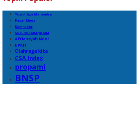
Yusril Ihza Mahendra
Pasar Modal
Kemnaker
SS Budi Raharjo MM
Afriansyah Noor
BPKH
Olahraga kita
CSA Index
propami
BNSP