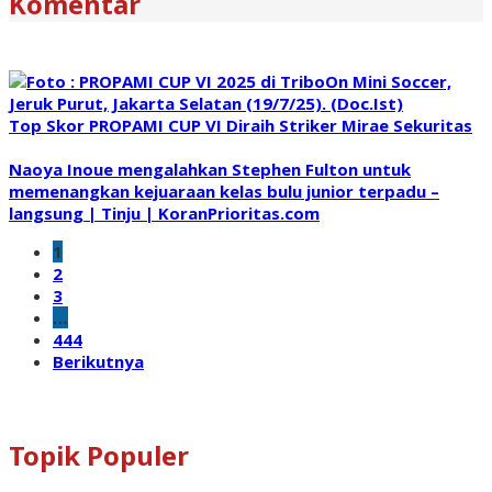
Komentar
Top Skor PROPAMI CUP VI Diraih Striker Mirae Sekuritas
Naoya Inoue mengalahkan Stephen Fulton untuk
memenangkan kejuaraan kelas bulu junior terpadu –
langsung | Tinju | KoranPrioritas.com
1
2
3
…
444
Berikutnya
Topik Populer