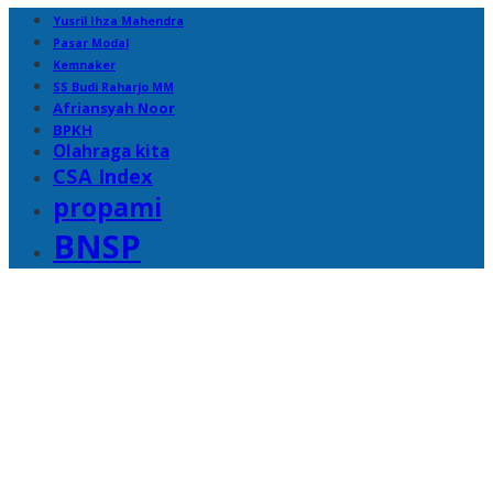
Yusril Ihza Mahendra
Pasar Modal
Kemnaker
SS Budi Raharjo MM
Afriansyah Noor
BPKH
Olahraga kita
CSA Index
propami
BNSP