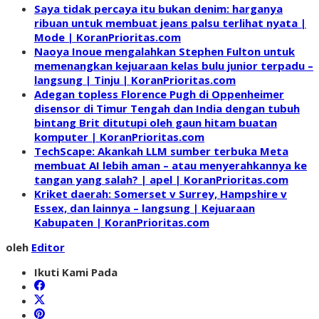
Saya tidak percaya itu bukan denim: harganya
ribuan untuk membuat jeans palsu terlihat nyata |
Mode | KoranPrioritas.com
Naoya Inoue mengalahkan Stephen Fulton untuk
memenangkan kejuaraan kelas bulu junior terpadu –
langsung | Tinju | KoranPrioritas.com
Adegan topless Florence Pugh di Oppenheimer
disensor di Timur Tengah dan India dengan tubuh
bintang Brit ditutupi oleh gaun hitam buatan
komputer | KoranPrioritas.com
TechScape: Akankah LLM sumber terbuka Meta
membuat AI lebih aman – atau menyerahkannya ke
tangan yang salah? | apel | KoranPrioritas.com
Kriket daerah: Somerset v Surrey, Hampshire v
Essex, dan lainnya – langsung | Kejuaraan
Kabupaten | KoranPrioritas.com
oleh
Editor
Ikuti Kami Pada