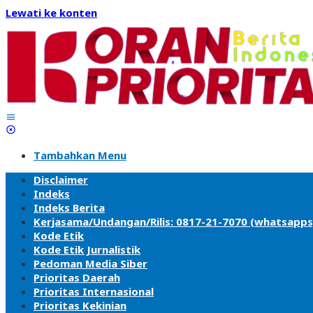
Lewati ke konten
Tambahkan Menu
Disclaimer
Indeks
Indeks Berita
Kerjasama/Undangan/Rilis: 0817-21-7070 (whatsapps
Kode Etik
Kode Etik Jurnalistik
Pedoman Media Siber
Prioritas Daerah
Prioritas Internasional
Prioritas Kekinian