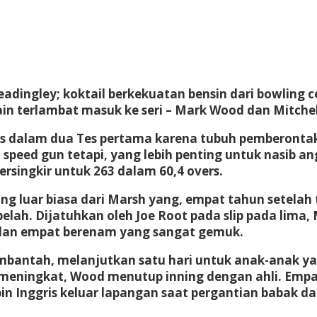
dingley; koktail berkekuatan bensin dari bowling 
 terlambat masuk ke seri – Mark Wood dan Mitchell
 dalam dua Tes pertama karena tubuh pemberontak 
peed gun tetapi, yang lebih penting untuk nasib ang
ersingkir untuk 263 dalam 60,4 overs.
ang luar biasa dari Marsh yang, empat tahun setelah 
ebelah. Dijatuhkan oleh Joe Root pada slip pada lim
 dan empat berenam yang sangat gemuk.
embantah, melanjutkan satu hari untuk anak-anak y
meningkat, Wood menutup inning dengan ahli. Empat 
 Inggris keluar lapangan saat pergantian babak da