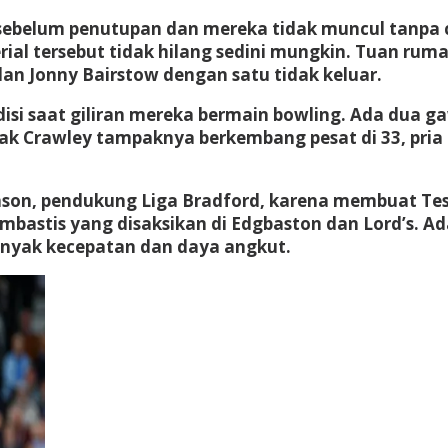
 sebelum penutupan dan mereka tidak muncul tanpa c
ial tersebut tidak hilang sedini mungkin. Tuan rum
an Jonny Bairstow dengan satu tidak keluar.
ndisi saat giliran mereka bermain bowling. Ada dua
k Crawley tampaknya berkembang pesat di 33, pria i
son, pendukung Liga Bradford, karena membuat Tes
astis yang disaksikan di Edgbaston dan Lord’s. Ada 
 banyak kecepatan dan daya angkut.