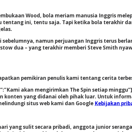
bukaan Wood, bola meriam manusia Inggris melepas
tentang ini, tentu saja. Tapi ketika bola terakhir
elas.
ri sebelumnya, namun perjuangan Inggris terus berla
Bairstow dua – yang terakhir memberi Steve Smith ny
patkan pemikiran penulis kami tentang cerita terbes
on”:”Kami akan mengirimkan The Spin setiap minggu”}
an konten yang didanai oleh pihak luar. Untuk informa
lindungi situs web kami dan Google
Kebijakan prib
ri yang sulit secara pribadi, anggota junior seranga