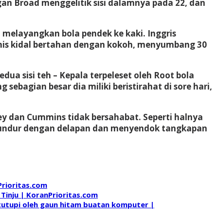
an Broad menggelitik sisi dalamnya pada 22, dan
 melayangkan bola pendek ke kaki. Inggris
tenis kidal bertahan dengan kokoh, menyumbang 30
ua sisi teh – Kepala terpeleset oleh Root bola
sebagian besar dia miliki beristirahat di sore hari,
ey dan Cummins tidak bersahabat. Seperti halnya
 mundur dengan delapan dan menyendok tangkapan
Prioritas.com
Tinju | KoranPrioritas.com
tutupi oleh gaun hitam buatan komputer |