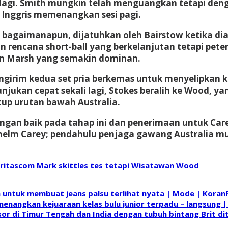
 lagi. Smith mungkin telah menguangkan tetapi deng
 Inggris memenangkan sesi pagi.
 bagaimanapun, dijatuhkan oleh Bairstow ketika dia
an rencana short-ball yang berkelanjutan tetapi pe
gan Marsh yang semakin dominan.
girim kedua set pria berkemas untuk menyelipkan ked
ukan cepat sekali lagi, Stokes beralih ke Wood, yang 
up urutan bawah Australia.
engan baik pada tahap ini dan penerimaan untuk Car
 helm Carey; pendahulu penjaga gawang Australia
oritascom
Mark
skittles
tes
tetapi
Wisatawan
Wood
n untuk membuat jeans palsu terlihat nyata | Mode | Koran
angkan kejuaraan kelas bulu junior terpadu – langsung | 
or di Timur Tengah dan India dengan tubuh bintang Brit di