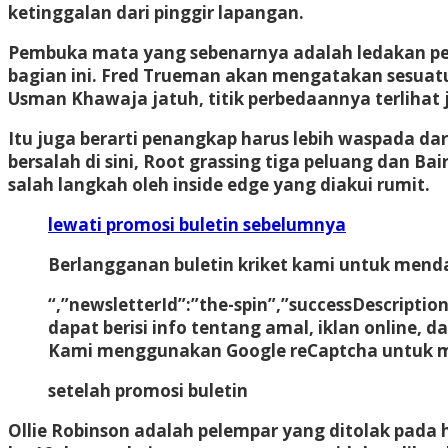
ketinggalan dari pinggir lapangan.
Pembuka mata yang sebenarnya adalah ledakan pem
bagian ini. Fred Trueman akan mengatakan sesuatu 
Usman Khawaja jatuh, titik perbedaannya terlihat j
Itu juga berarti penangkap harus lebih waspada da
bersalah di sini, Root grassing tiga peluang dan 
salah langkah oleh inside edge yang diakui rumit.
lewati promosi buletin sebelumnya
Berlangganan buletin kriket kami untuk menda
“,”newsletterId”:”the-spin”,”successDescripti
dapat berisi info tentang amal, iklan online, d
Kami menggunakan Google reCaptcha untuk me
setelah promosi buletin
Ollie Robinson adalah pelempar yang ditolak pada ha