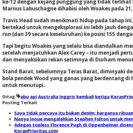
ke-12 dengan kejang punggung yang tidak terlihat
Marnus Labuschagne dihabisi oleh Woakes pada 21,
Travis Head sudah menikmati hidup pada tahap ini,
bertekad untuk mengeksplorasi ini lebih jauh deng
run (dan 39 secara keseluruhan) ke posisi 155 den
Tapi begitu Woakes yang selalu bisa diandalkan men
setelah menjatuhkan Alex Carey – itu menjadi pertunj
dan menyaksikan rekan setimnya di Durham menut
Stand Barat, sebelumnya Teras Barat, diminyaki d
bola pendek Wood yang ganas yang berdentang di
untuk menutupi.
Ditag
abu
api
Australia
Inggris
kembali
ketiga
KoranPri
Posting Terkait
Saya tidak percaya itu bukan denim: harganya ribua
Naoya Inoue mengalahkan Stephen Fulton untuk memen
Adegan topless Florence Pugh di Oppenheimer disens
KoranPrioritas.com