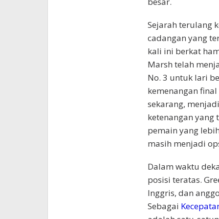
besar.
Sejarah terulang 
cadangan yang terl
kali ini berkat h
Marsh telah menja
No. 3 untuk lari b
kemenangan final 
sekarang, menjadi
ketenangan yang t
pemain yang lebih
masih menjadi ops
Dalam waktu deka
posisi teratas. G
Inggris, dan anggo
Sebagai
Kecepata