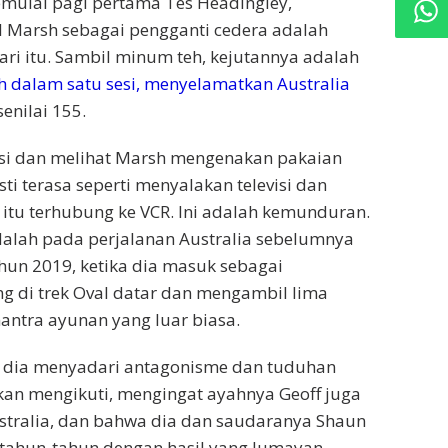
mulai pagi pertama Tes Headingley,
l Marsh sebagai pengganti cedera adalah
hari itu. Sambil minum teh, kejutannya adalah
h dalam satu sesi, menyelamatkan Australia
enilai 155.
isi dan melihat Marsh mengenakan pakaian
sti terasa seperti menyalakan televisi dan
tu terhubung ke VCR. Ini adalah kemunduran.
dalah pada perjalanan Australia sebelumnya
ahun 2019, ketika dia masuk sebagai
g di trek Oval datar dan mengambil lima
ntra ayunan yang luar biasa.
dia menyadari antagonisme dan tuduhan
an mengikuti, mengingat ayahnya Geoff juga
stralia, dan bahwa dia dan saudaranya Shaun
rtahun-tahun dengan hasil yang lumayan.