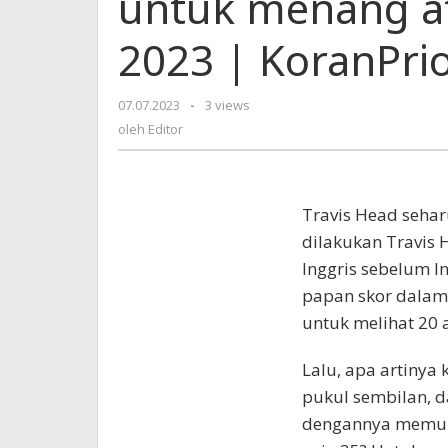
untuk menang at
menang
atas
2023 | KoranPri
Australia
|
Abu
07.07.2023
oleh
-
3 views
2023
Editor
oleh
Editor
|
KoranPrioritas.com
T
ravis Head seha
dilakukan Travis 
Inggris sebelum 
papan skor dalam
untuk melihat 20 
Lalu, apa artinya
pukul sembilan, 
dengannya memun