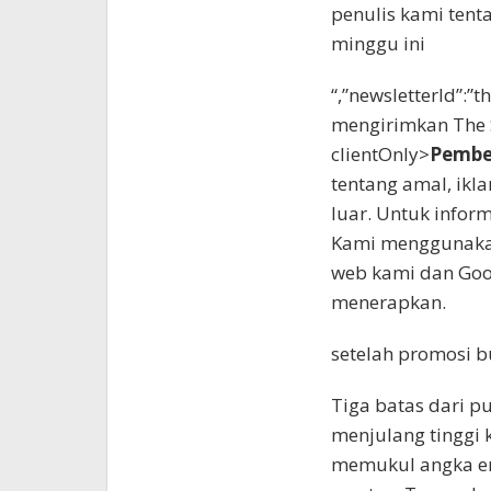
penulis kami tenta
minggu ini
“,”newsletterId”:”
mengirimkan The S
clientOnly>
Pember
tentang amal, ikla
luar. Untuk inform
Kami menggunakan
web kami dan Go
menerapkan.
setelah promosi b
Tiga batas dari 
menjulang tinggi k
memukul angka en