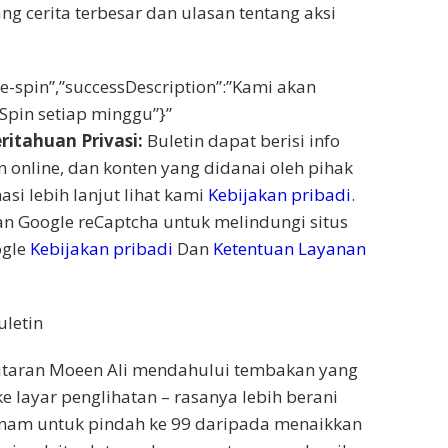
ng cerita terbesar dan ulasan tentang aksi
the-spin”,”successDescription”:”Kami akan
pin setiap minggu”}”
itahuan Privasi:
Buletin dapat berisi info
n online, dan konten yang didanai oleh pihak
asi lebih lanjut lihat kami
Kebijakan pribadi
.
 Google reCaptcha untuk melindungi situs
ogle
Kebijakan pribadi
Dan
Ketentuan Layanan
uletin
putaran Moeen Ali mendahului tembakan yang
e layar penglihatan – rasanya lebih berani
am untuk pindah ke 99 daripada menaikkan