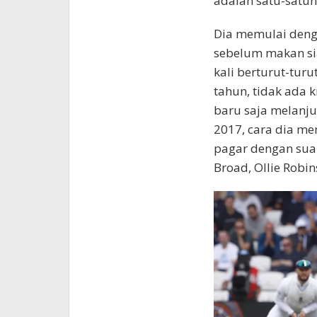
adalah satu-satun
Dia memulai deng
sebelum makan si
kali berturut-tur
tahun, tidak ada k
baru saja melanju
2017, cara dia me
pagar dengan suar
Broad, Ollie Robi