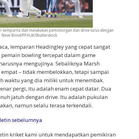
 sempurna dan melakukan pemotongan dan drive lurus dengan
 Steve Bond/PPAUK/Shutterstock
Waca, lemparan Headingley yang cepat sangat
a pemain bowling tercepat dalam game
eharusnya mengujinya. Sebaliknya Marsh
 empat – tidak membelokkan, tetapi sampai
ah waktu yang dia miliki untuk menembak.
benar pergi, itu adalah enam cepat datar. Dua
enuh jatuh dengan drive. Itu adalah pukulan
an, namun selalu terasa terkendali.
letin sebelumnya
etin kriket kami untuk mendapatkan pemikiran