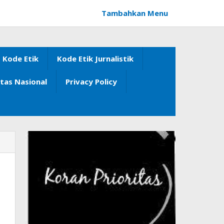
Tambahkan Menu
Kode Etik
Kode Etik Jurnalistik
itas Nasional
Privacy Policy