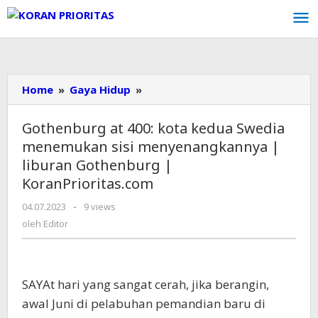
Lewati
ke
konten
Home
»
Gaya Hidup
»
Gothenburg
at
400:
Gothenburg at 400: kota kedua Swedia
kota
menemukan sisi menyenangkannya |
kedua
liburan Gothenburg |
Swedia
KoranPrioritas.com
menemukan
sisi
04.07.2023
oleh
-
9 views
menyenangkannya
Editor
oleh
Editor
|
liburan
Gothenburg
|
SAYA
t hari yang sangat cerah, jika berangin,
KoranPrioritas.com
awal Juni di pelabuhan pemandian baru di