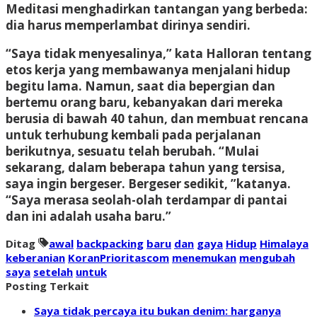
Meditasi menghadirkan tantangan yang berbeda:
dia harus memperlambat dirinya sendiri.
“Saya tidak menyesalinya,” kata Halloran tentang
etos kerja yang membawanya menjalani hidup
begitu lama. Namun, saat dia bepergian dan
bertemu orang baru, kebanyakan dari mereka
berusia di bawah 40 tahun, dan membuat rencana
untuk terhubung kembali pada perjalanan
berikutnya, sesuatu telah berubah. “Mulai
sekarang, dalam beberapa tahun yang tersisa,
saya ingin bergeser. Bergeser sedikit, ”katanya.
“Saya merasa seolah-olah terdampar di pantai
dan ini adalah usaha baru.”
Ditag
awal
backpacking
baru
dan
gaya
Hidup
Himalaya
keberanian
KoranPrioritascom
menemukan
mengubah
saya
setelah
untuk
Posting Terkait
Saya tidak percaya itu bukan denim: harganya