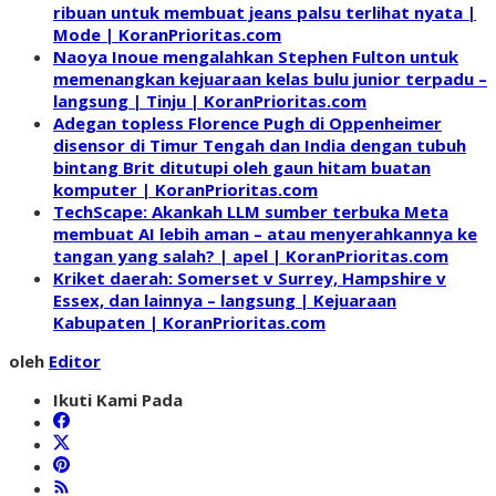
ribuan untuk membuat jeans palsu terlihat nyata |
Mode | KoranPrioritas.com
Naoya Inoue mengalahkan Stephen Fulton untuk
memenangkan kejuaraan kelas bulu junior terpadu –
langsung | Tinju | KoranPrioritas.com
Adegan topless Florence Pugh di Oppenheimer
disensor di Timur Tengah dan India dengan tubuh
bintang Brit ditutupi oleh gaun hitam buatan
komputer | KoranPrioritas.com
TechScape: Akankah LLM sumber terbuka Meta
membuat AI lebih aman – atau menyerahkannya ke
tangan yang salah? | apel | KoranPrioritas.com
Kriket daerah: Somerset v Surrey, Hampshire v
Essex, dan lainnya – langsung | Kejuaraan
Kabupaten | KoranPrioritas.com
oleh
Editor
Ikuti Kami Pada