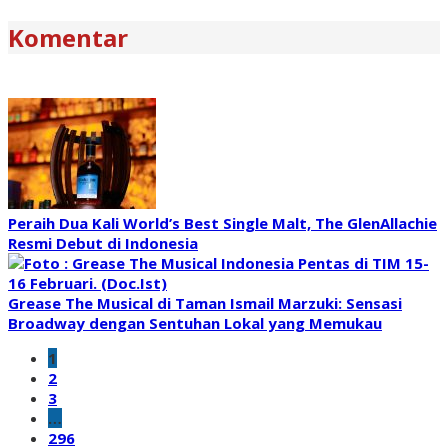
Komentar
Peraih Dua Kali World’s Best Single Malt, The GlenAllachie
Resmi Debut di Indonesia
Grease The Musical di Taman Ismail Marzuki: Sensasi
Broadway dengan Sentuhan Lokal yang Memukau
1
2
3
…
296