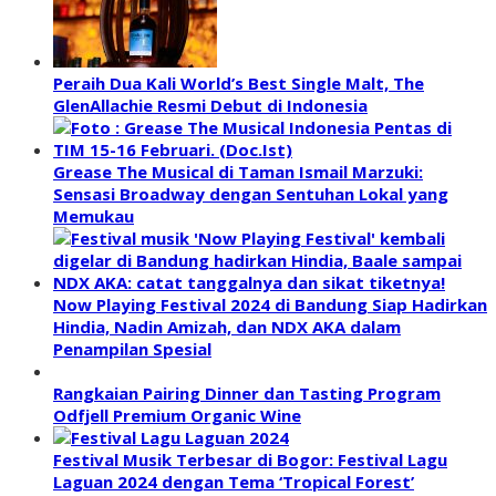
Peraih Dua Kali World’s Best Single Malt, The
GlenAllachie Resmi Debut di Indonesia
Grease The Musical di Taman Ismail Marzuki:
Sensasi Broadway dengan Sentuhan Lokal yang
Memukau
Now Playing Festival 2024 di Bandung Siap Hadirkan
Hindia, Nadin Amizah, dan NDX AKA dalam
Penampilan Spesial
Rangkaian Pairing Dinner dan Tasting Program
Odfjell Premium Organic Wine
Festival Musik Terbesar di Bogor: Festival Lagu
Laguan 2024 dengan Tema ‘Tropical Forest’