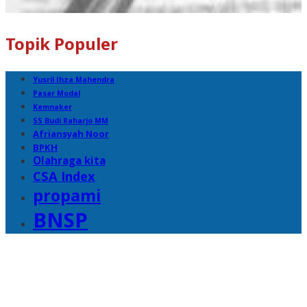
Topik Populer
Yusril Ihza Mahendra
Pasar Modal
Kemnaker
SS Budi Raharjo MM
Afriansyah Noor
BPKH
Olahraga kita
CSA Index
propami
BNSP