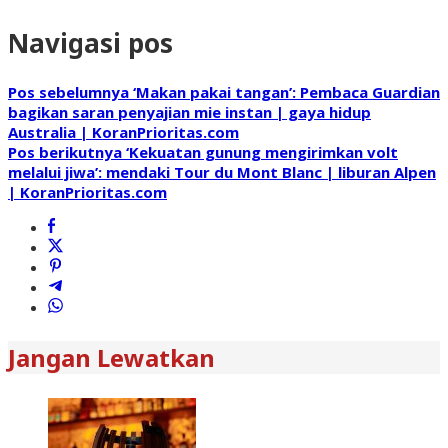
Navigasi pos
Pos sebelumnya
‘Makan pakai tangan’: Pembaca Guardian
bagikan saran penyajian mie instan | gaya hidup
Australia | KoranPrioritas.com
Pos berikutnya
‘Kekuatan gunung mengirimkan volt
melalui jiwa’: mendaki Tour du Mont Blanc | liburan Alpen
| KoranPrioritas.com
Jangan Lewatkan