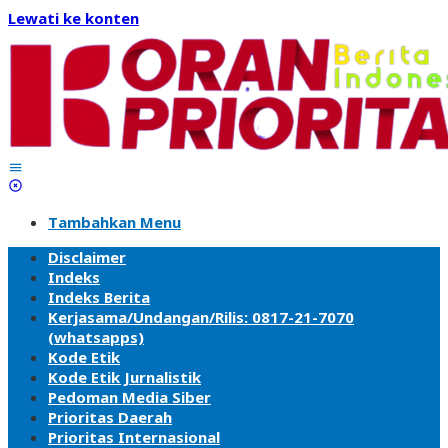
Lewati ke konten
Tambahkan Menu
Disclaimer
Indeks
Indeks Berita
Kerjasama/Undangan/Rilis: 0817-21-7070
(whatsapps)
Kode Etik
Kode Etik Jurnalistik
Pedoman Media Siber
Prioritas Daerah
Prioritas Internasional