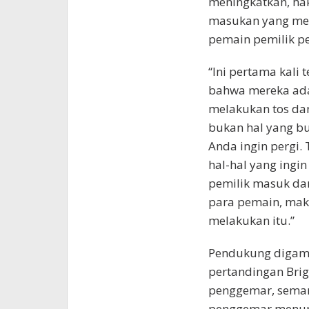
meningkatkan, ha
masukan yang mere
pemain pemilik pe
“Ini pertama kali 
bahwa mereka ada
melakukan tos da
bukan hal yang bu
Anda ingin pergi.
hal-hal yang ingin
pemilik masuk dan
para pemain, maka
melakukan itu.”
Pendukung digam
pertandingan Brig
penggemar, semang
penggemar menunj