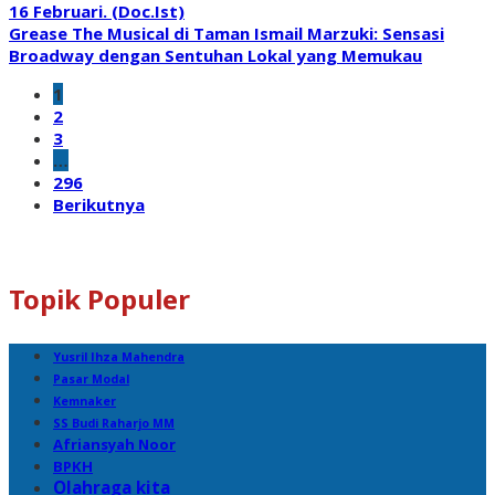
Grease The Musical di Taman Ismail Marzuki: Sensasi
Broadway dengan Sentuhan Lokal yang Memukau
1
2
3
…
296
Berikutnya
Topik Populer
Yusril Ihza Mahendra
Pasar Modal
Kemnaker
SS Budi Raharjo MM
Afriansyah Noor
BPKH
Olahraga kita