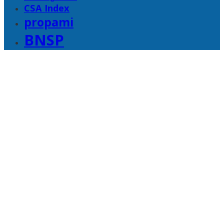
CSA Index
propami
BNSP