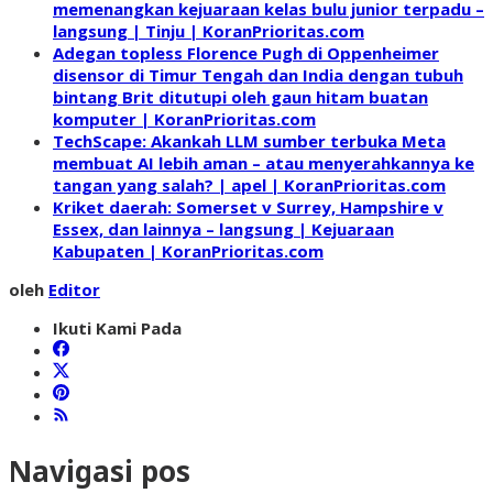
memenangkan kejuaraan kelas bulu junior terpadu –
langsung | Tinju | KoranPrioritas.com
Adegan topless Florence Pugh di Oppenheimer
disensor di Timur Tengah dan India dengan tubuh
bintang Brit ditutupi oleh gaun hitam buatan
komputer | KoranPrioritas.com
TechScape: Akankah LLM sumber terbuka Meta
membuat AI lebih aman – atau menyerahkannya ke
tangan yang salah? | apel | KoranPrioritas.com
Kriket daerah: Somerset v Surrey, Hampshire v
Essex, dan lainnya – langsung | Kejuaraan
Kabupaten | KoranPrioritas.com
oleh
Editor
Ikuti Kami Pada
Navigasi pos