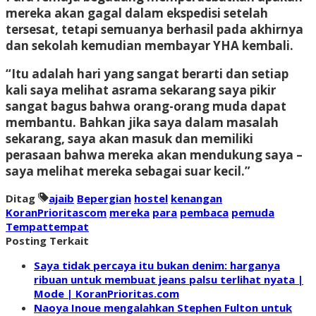
mereka akan gagal dalam ekspedisi setelah
tersesat, tetapi semuanya berhasil pada akhirnya
dan sekolah kemudian membayar YHA kembali.
“Itu adalah hari yang sangat berarti dan setiap
kali saya melihat asrama sekarang saya pikir
sangat bagus bahwa orang-orang muda dapat
membantu. Bahkan jika saya dalam masalah
sekarang, saya akan masuk dan memiliki
perasaan bahwa mereka akan mendukung saya –
saya melihat mereka sebagai suar kecil.”
Ditag
ajaib
Bepergian
hostel
kenangan
KoranPrioritascom
mereka
para
pembaca
pemuda
Tempattempat
Posting Terkait
Saya tidak percaya itu bukan denim: harganya
ribuan untuk membuat jeans palsu terlihat nyata |
Mode | KoranPrioritas.com
Naoya Inoue mengalahkan Stephen Fulton untuk