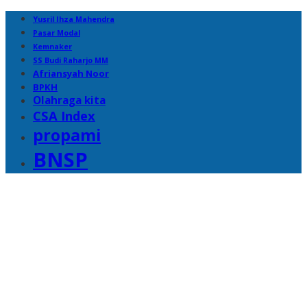
Yusril Ihza Mahendra
Pasar Modal
Kemnaker
SS Budi Raharjo MM
Afriansyah Noor
BPKH
Olahraga kita
CSA Index
propami
BNSP