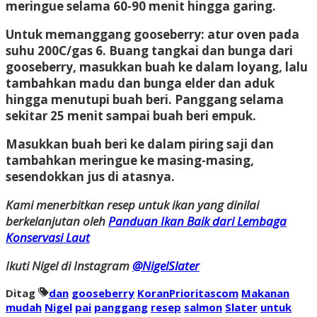
meringue selama 60-90 menit hingga garing.
Untuk memanggang gooseberry: atur oven pada
suhu 200C/gas 6. Buang tangkai dan bunga dari
gooseberry, masukkan buah ke dalam loyang, lalu
tambahkan madu dan bunga elder dan aduk
hingga menutupi buah beri. Panggang selama
sekitar 25 menit sampai buah beri empuk.
Masukkan buah beri ke dalam piring saji dan
tambahkan meringue ke masing-masing,
sesendokkan jus di atasnya.
Kami menerbitkan resep untuk ikan yang dinilai
berkelanjutan oleh
Panduan Ikan Baik dari Lembaga
Konservasi Laut
Ikuti Nigel di Instagram
@NigelSlater
Ditag
dan
gooseberry
KoranPrioritascom
Makanan
mudah
Nigel
pai
panggang
resep
salmon
Slater
untuk