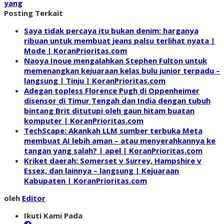
yang
Posting Terkait
Saya tidak percaya itu bukan denim: harganya
ribuan untuk membuat jeans palsu terlihat nyata |
Mode | KoranPrioritas.com
Naoya Inoue mengalahkan Stephen Fulton untuk
memenangkan kejuaraan kelas bulu junior terpadu –
langsung | Tinju | KoranPrioritas.com
Adegan topless Florence Pugh di Oppenheimer
disensor di Timur Tengah dan India dengan tubuh
bintang Brit ditutupi oleh gaun hitam buatan
komputer | KoranPrioritas.com
TechScape: Akankah LLM sumber terbuka Meta
membuat AI lebih aman – atau menyerahkannya ke
tangan yang salah? | apel | KoranPrioritas.com
Kriket daerah: Somerset v Surrey, Hampshire v
Essex, dan lainnya – langsung | Kejuaraan
Kabupaten | KoranPrioritas.com
oleh
Editor
Ikuti Kami Pada