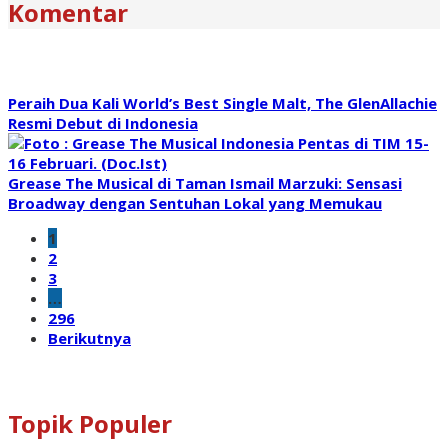
Komentar
Peraih Dua Kali World’s Best Single Malt, The GlenAllachie
Resmi Debut di Indonesia
Grease The Musical di Taman Ismail Marzuki: Sensasi
Broadway dengan Sentuhan Lokal yang Memukau
1
2
3
…
296
Berikutnya
Topik Populer