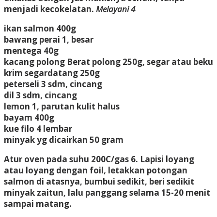
menjadi kecokelatan.
Melayani 4
ikan salmon
400g
bawang perai
1, besar
mentega
40g
kacang polong
Berat polong 250g, segar atau beku
krim segar
datang
250g
peterseli
3 sdm, cincang
dil
3 sdm, cincang
lemon
1, parutan kulit halus
bayam
400g
kue filo
4 lembar
minyak yg dicairkan
50 gram
Atur oven pada suhu 200C/gas 6. Lapisi loyang
atau loyang dengan foil, letakkan potongan
salmon di atasnya, bumbui sedikit, beri sedikit
minyak zaitun, lalu panggang selama 15-20 menit
sampai matang.