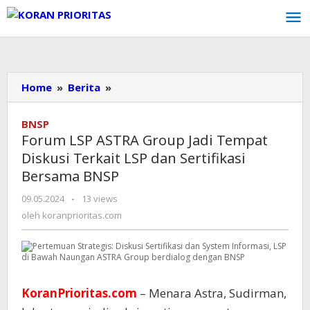
Lewati
ke
konten
Home
»
Berita
»
Forum
LSP
ASTRA
BNSP
Group
Forum LSP ASTRA Group Jadi Tempat
Jadi
Diskusi Terkait LSP dan Sertifikasi
Tempat
Bersama BNSP
Diskusi
Terkait
09.05.2024
oleh
-
13 views
LSP
koranprioritas.com
oleh
koranprioritas.com
dan
Sertifikasi
Bersama
BNSP
KoranPrioritas.com
– Menara Astra, Sudirman,