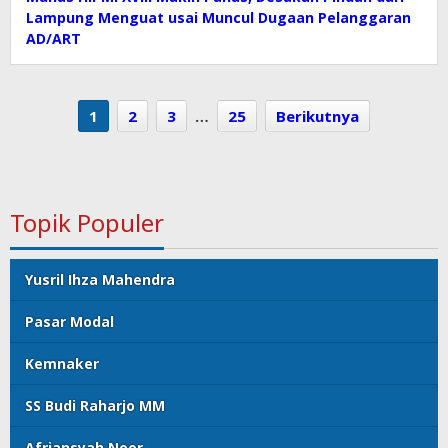
Lampung Menguat usai Muncul Dugaan Pelanggaran
AD/ART
1
2
3
…
25
Berikutnya
Topik Populer
Yusril Ihza Mahendra
Pasar Modal
Kemnaker
SS Budi Raharjo MM
Afriansyah Noor