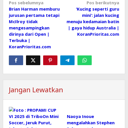
Navigasi
Pos sebelumnya
Pos berikutnya
Brian Harman memburu
‘Kucing seperti guru
pos
jurusan pertama tetapi
mini’: jalan kucing
McIlroy tidak
menuju kedamaian batin
mengesampingkan
| gaya hidup Australia |
dirinya dari Open |
KoranPrioritas.com
Terbuka |
KoranPrioritas.com
Jangan Lewatkan
Naoya Inoue
mengalahkan Stephen