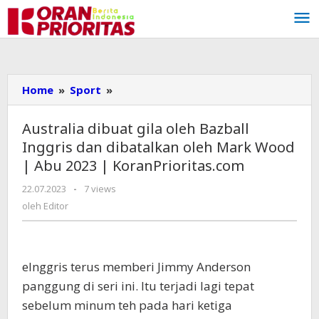
Lewati
ke
konten
Home
»
Sport
»
Australia
dibuat
gila
Australia dibuat gila oleh Bazball
oleh
Inggris dan dibatalkan oleh Mark Wood
Bazball
| Abu 2023 | KoranPrioritas.com
Inggris
dan
22.07.2023
oleh
-
7 views
dibatalkan
Editor
oleh
Editor
oleh
Mark
Wood
|
e
Inggris terus memberi Jimmy Anderson
Abu
panggung di seri ini. Itu terjadi lagi tepat
2023
sebelum minum teh pada hari ketiga
|