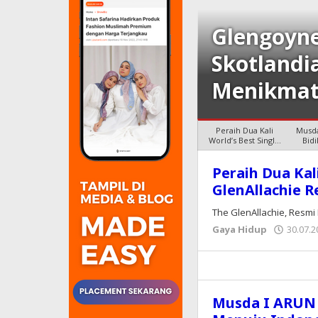
Glengoyne
idik Peran Besar
Skotlandi
 2045
Menikmat
Peraih Dua Kali
Musda
World’s Best Single
Bid
Malt, The
Peraih Dua Kal
KORAN
GlenAllachie R
PRIORITAS
The GlenAllachie, Resmi
Gaya Hidup
30.07.2
Musda I ARUN 