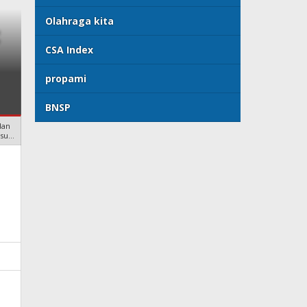
Olahraga kita
t
Public Relations di Pemeri
CSA Index
Budi Raharjo MM (Konsult
propami
& Mitigasi Risiko)
BNSP
dan
lsu