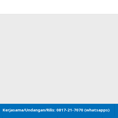
Kerjasama/Undangan/Rilis: 0817-21-7070 (whatsapps)