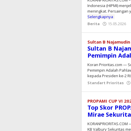
KORANPRIORITAS.COM – 
Indonesia (HIPMI) menje
meningkat. Persaingan 
Selengkapnya
Berita
15.05.2026
Sultan B Najamudin
Sultan B Naja
Pemimpin Ada
Koran Prioritas.com — S
Pemimpin Adalah Pahla
kepada Presiden ke-2 RI
Standart Prioritas
PROPAMI CUP VI 20
Top Skor PROP
Mirae Sekurita
KORANPRIORITAS.COM — 
KB Valbury Sekuritas m