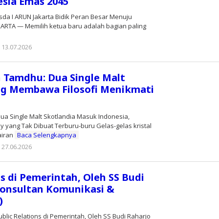
sia Emas 2045
a I ARUN Jakarta Bidik Peran Besar Menuju
KARTA — Memilih ketua baru adalah bagian paling
13.07.2026
oleh
Editor
 Tamdhu: Dua Single Malt
ng Membawa Filosofi Menikmati
ua Single Malt Skotlandia Masuk Indonesia,
 yang Tak Dibuat Terburu-buru Gelas-gelas kristal
airan
Baca Selengkapnya
27.06.2026
oleh
Editor
ns di Pemerintah, Oleh SS Budi
onsultan Komunikasi &
)
blic Relations di Pemerintah, Oleh SS Budi Raharjo