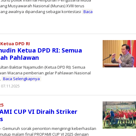
Suhu politik internal Himpunan Pengusaha Muda
lang Musyawarah Nasional (Munas) XVIII terus
yang awalnya dipandang sebagai kontestasi
Baca
oleh
Editor
 Ketua DPD RI
mudin Ketua DPD RI: Semua
lah Pahlawan
ultan Baktiar Najamudin (Ketua DPD RI): Semua
wan Wacana pemberian gelar Pahlawan Nasional
,
Baca Selengkapnya
07.11.2025
oleh
koranprioritas.com
25
AMI CUP VI Diraih Striker
s
Gemuruh sorak penonton mengiringi keberhasilan
enutup malam final PROPAMI CUP VI 2025 dengan