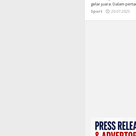
gelar juara. Dalam per
Sport
20.07.2025
o
k