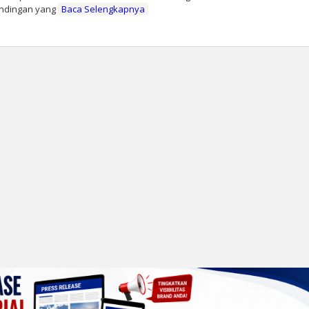
tandingan yang
Baca Selengkapnya
leh
oranprioritas.com