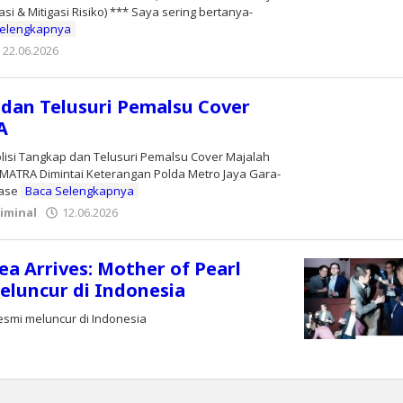
i & Mitigasi Risiko) *** Saya sering bertanya-
Selengkapnya
22.06.2026
oleh
Editor
 dan Telusuri Pemalsu Cover
A
lisi Tangkap dan Telusuri Pemalsu Cover Majalah
ATRA Dimintai Keterangan Polda Metro Jaya Gara-
tase
Baca Selengkapnya
iminal
12.06.2026
oleh
Editor
ea Arrives: Mother of Pearl
eluncur di Indonesia
esmi meluncur di Indonesia
oleh
Editor