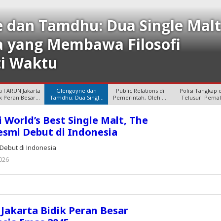
 dan Tamdhu: Dua Single Mal
a yang Membawa Filosofi
i Waktu
 I ARUN Jakarta
Glengoyne dan
Public Relations di
Polisi Tangkap 
ik Peran Besar
Tamdhu: Dua Single
Pemerintah, Oleh SS
Telusuri Pema
Menuju
Malt Skotlan
Budi
Cover Maj
i World’s Best Single Malt, The
esmi Debut di Indonesia
 Debut di Indonesia
026
oleh
Editor
Jakarta Bidik Peran Besar