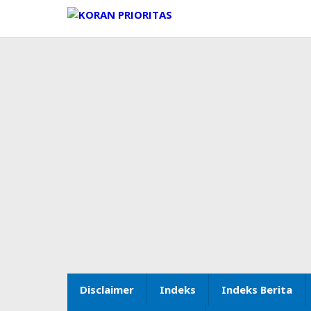
Lewati
ke
konten
Disclaimer
Indeks
Indeks Berita