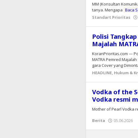
MM (Konsultan Komunikas
tanya. Mengapa
Baca 
Standart Prioritas
Polisi Tangkap
Majalah MATR
KoranPrioritas.com — Po
MATRA Pemred Majalah M
gara Cover yang Dimon
HEADLINE
,
Hukum & Kr
Vodka of the S
Vodka resmi m
Mother of Pearl Vodka r
Berita
05.06.2026