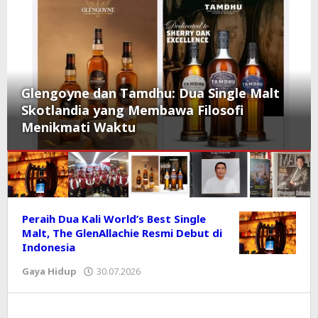
Glengoyne dan Tamdhu: Dua Single Malt
Skotlandia yang Membawa Filosofi
Menikmati Waktu
KORAN
Peraih Dua Kali World’s Best Single
Malt, The GlenAllachie Resmi Debut di
PRIORITAS
Indonesia
Gaya Hidup
30.07.2026
oleh
Editor