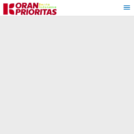
Lewati
ke
konten