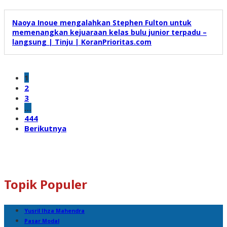
Naoya Inoue mengalahkan Stephen Fulton untuk
memenangkan kejuaraan kelas bulu junior terpadu –
langsung | Tinju | KoranPrioritas.com
1
2
3
…
444
Berikutnya
Topik Populer
Yusril Ihza Mahendra
Pasar Modal