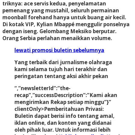
triknya: ace servis kedua, penyelamatan
pemenang yang mustahil, seluruh permainan
moonball forehand hanya untuk buang air kecil.
Di kotak VIP, Kylian Mbappé menggulir ponselnya
dengan iseng. Gelombang Meksiko berputar.
Orang Serbia perlahan menaikkan volume.
lewati promosi buletin sebelumnya
Yang terbaik dari jurnalisme olahraga
kami selama tujuh hari terakhir dan
peringatan tentang aksi akhir pekan
“,”newsletterId”:”the-
recap”,”successDescription”:”Kami akan
mengirimkan Rekap setiap minggu”}”
clientOnly>
Pemberitahuan Privasi:
Buletin dapat berisi info tentang amal,
iklan online, dan konten yang didanai
oleh pihak luar. Untuk informasi lebih