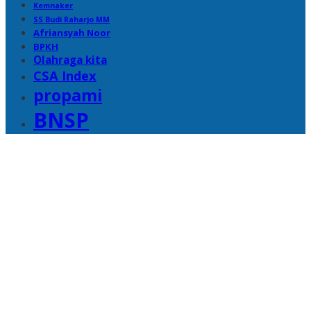
Kemnaker
SS Budi Raharjo MM
Afriansyah Noor
BPKH
Olahraga kita
CSA Index
propami
BNSP