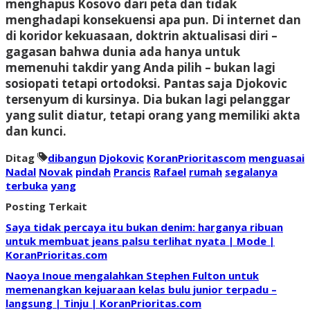
menghapus Kosovo dari peta dan tidak
menghadapi konsekuensi apa pun. Di internet dan
di koridor kekuasaan, doktrin aktualisasi diri –
gagasan bahwa dunia ada hanya untuk
memenuhi takdir yang Anda pilih – bukan lagi
sosiopati tetapi ortodoksi. Pantas saja Djokovic
tersenyum di kursinya. Dia bukan lagi pelanggar
yang sulit diatur, tetapi orang yang memiliki akta
dan kunci.
Ditag
dibangun
Djokovic
KoranPrioritascom
menguasai
Nadal
Novak
pindah
Prancis
Rafael
rumah
segalanya
terbuka
yang
Posting Terkait
Saya tidak percaya itu bukan denim: harganya ribuan
untuk membuat jeans palsu terlihat nyata | Mode |
KoranPrioritas.com
Naoya Inoue mengalahkan Stephen Fulton untuk
memenangkan kejuaraan kelas bulu junior terpadu –
langsung | Tinju | KoranPrioritas.com