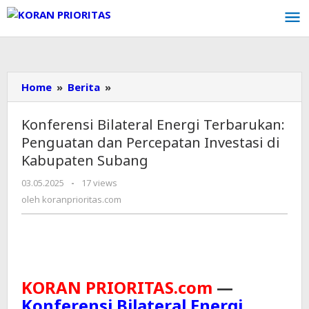
Lewati
ke
konten
Home
»
Berita
»
Konferensi
Bilateral
Energi
Konferensi Bilateral Energi Terbarukan:
Terbarukan:
Penguatan dan Percepatan Investasi di
Penguatan
Kabupaten Subang
dan
Percepatan
03.05.2025
oleh
-
17 views
Investasi
koranprioritas.com
oleh
koranprioritas.com
di
Kabupaten
Subang
KORAN PRIORITAS.com
—
Konferensi Bilateral Energi