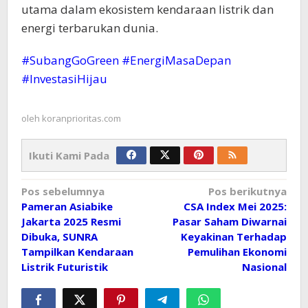
utama dalam ekosistem kendaraan listrik dan
energi terbarukan dunia.
#SubangGoGreen #EnergiMasaDepan
#InvestasiHijau
oleh
koranprioritas.com
Ikuti Kami Pada
Navigasi
Pos sebelumnya
Pos berikutnya
Pameran Asiabike
CSA Index Mei 2025:
pos
Jakarta 2025 Resmi
Pasar Saham Diwarnai
Dibuka, SUNRA
Keyakinan Terhadap
Tampilkan Kendaraan
Pemulihan Ekonomi
Listrik Futuristik
Nasional