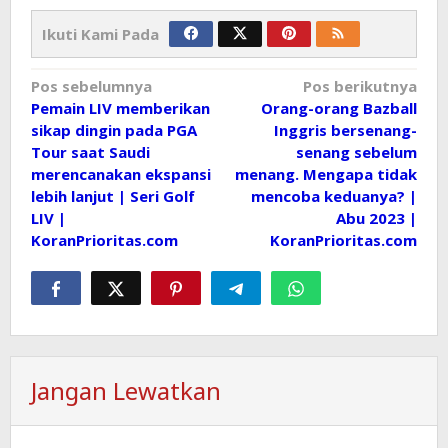
Ikuti Kami Pada
Navigasi
Pos sebelumnya
Pos berikutnya
Pemain LIV memberikan
Orang-orang Bazball
pos
sikap dingin pada PGA
Inggris bersenang-
Tour saat Saudi
senang sebelum
merencanakan ekspansi
menang. Mengapa tidak
lebih lanjut | Seri Golf
mencoba keduanya? |
LIV |
Abu 2023 |
KoranPrioritas.com
KoranPrioritas.com
Jangan Lewatkan