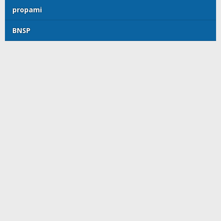
propami
BNSP