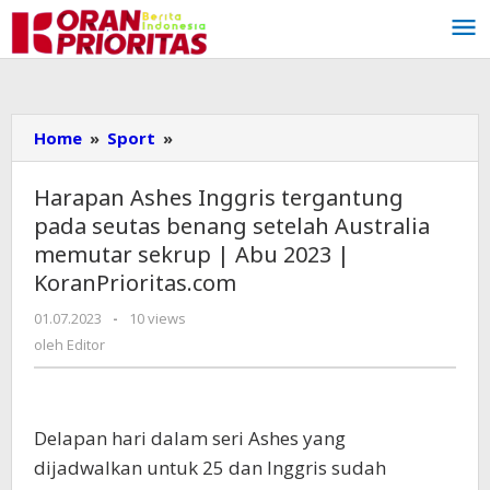
Lewati
ke
konten
Home
»
Sport
»
Harapan
Ashes
Inggris
Harapan Ashes Inggris tergantung
tergantung
pada seutas benang setelah Australia
pada
memutar sekrup | Abu 2023 |
seutas
KoranPrioritas.com
benang
setelah
01.07.2023
oleh
-
10 views
Australia
Editor
oleh
Editor
memutar
sekrup
|
Abu
Delapan hari dalam seri Ashes yang
2023
dijadwalkan untuk 25 dan Inggris sudah
|