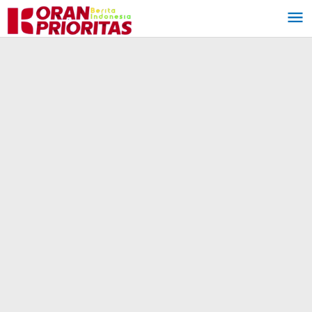
Lewati
ke
konten