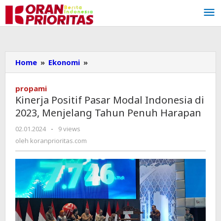
Lewati
ke
konten
Home
»
Ekonomi
»
Kinerja
Positif
Pasar
propami
Modal
Kinerja Positif Pasar Modal Indonesia di
Indonesia
2023, Menjelang Tahun Penuh Harapan
di
2023,
02.01.2024
oleh
-
9 views
Menjelang
koranprioritas.com
oleh
koranprioritas.com
Tahun
Penuh
Harapan