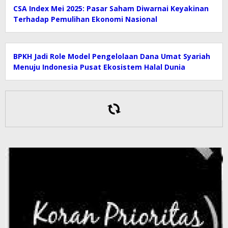
CSA Index Mei 2025: Pasar Saham Diwarnai Keyakinan
Terhadap Pemulihan Ekonomi Nasional
BPKH Jadi Role Model Pengelolaan Dana Umat Syariah
Menuju Indonesia Pusat Ekosistem Halal Dunia