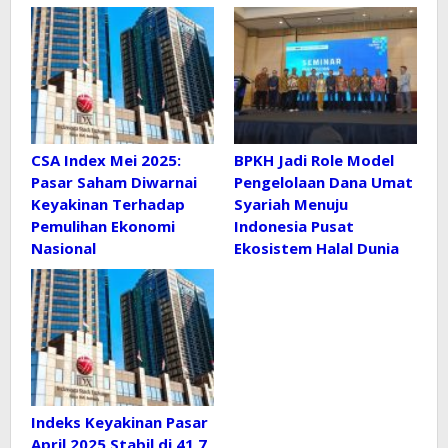
CSA Index Mei 2025:
BPKH Jadi Role Model
Pasar Saham Diwarnai
Pengelolaan Dana Umat
Keyakinan Terhadap
Syariah Menuju
Pemulihan Ekonomi
Indonesia Pusat
Nasional
Ekosistem Halal Dunia
Indeks Keyakinan Pasar
April 2025 Stabil di 41,7,