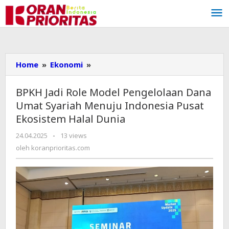
Lewati
ke
konten
Home
»
Ekonomi
»
BPKH
Jadi
Role
BPKH Jadi Role Model Pengelolaan Dana
Model
Umat Syariah Menuju Indonesia Pusat
Pengelolaan
Ekosistem Halal Dunia
Dana
Umat
24.04.2025
oleh
-
13 views
Syariah
koranprioritas.com
oleh
koranprioritas.com
Menuju
Indonesia
Pusat
Ekosistem
Halal
Dunia