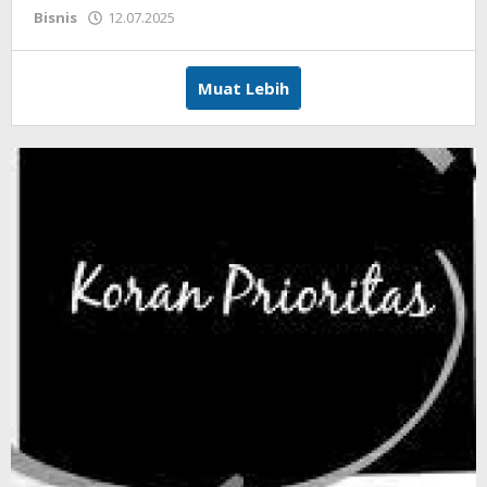
Bisnis
12.07.2025
oleh
koranprioritas.com
Muat Lebih