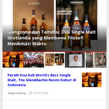
Glengoyne dan Tamdhu: Dua Single Malt
Skotlandia yang Membawa Filosofi
Menikmati Waktu
KORAN
Peraih Dua Kali World’s Best Single
Malt, The GlenAllachie Resmi Debut di
PRIORITAS
Indonesia
Gaya Hidup
30.07.2026
oleh
Editor