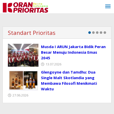
Lewati
ke
konten
Standart Prioritas
Musda I ARUN Jakarta Bidik Peran
Besar Menuju Indonesia Emas
2045
13.07.2026
Glengoyne dan Tamdhu: Dua
Single Malt Skotlandia yang
Membawa Filosofi Menikmati
Waktu
27.06.2026