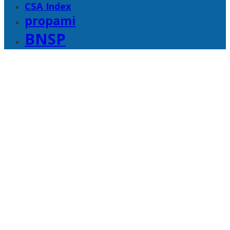
CSA Index
propami
BNSP