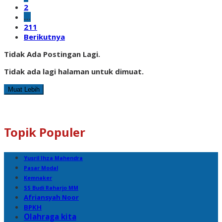
2
…
211
Berikutnya
Tidak Ada Postingan Lagi.
Tidak ada lagi halaman untuk dimuat.
Muat Lebih
Topik Populer
Yusril Ihza Mahendra
Pasar Modal
Kemnaker
SS Budi Raharjo MM
Afriansyah Noor
BPKH
Olahraga kita